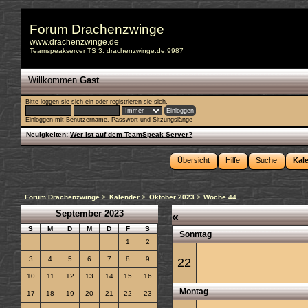
Forum Drachenzwinge
www.drachenzwinge.de
Teamspeakserver TS 3: drachenzwinge.de:9987
Willkommen
Gast
Bitte
loggen sie sich ein
oder
registrieren sie sich
.
Einloggen mit Benutzername, Passwort und Sitzungslänge
Neuigkeiten:
Wer ist auf dem TeamSpeak Server?
Übersicht
Hilfe
Suche
Kal
Forum Drachenzwinge
>
Kalender
>
Oktober 2023
>
Woche 44
September 2023
«
S
M
D
M
D
F
S
Sonntag
1
2
3
4
5
6
7
8
9
22
10
11
12
13
14
15
16
Montag
17
18
19
20
21
22
23