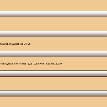
 Sinwist antwortet. 21-23 Uhr
rt Syrdalok im Herbst", [W5] Werewolf - Seattle, 20:00