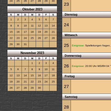
24
25
26
27
28
29
30
23
Oktober 2023
Dienstag
S
M
D
M
D
F
S
1
2
3
4
5
6
7
24
8
9
10
11
12
13
14
15
16
17
18
19
20
21
Mittwoch
22
23
24
25
26
27
28
25
29
30
31
Ereignisse:
Spielleitungen fragen,
November 2023
Donnerstag
S
M
D
M
D
F
S
1
2
3
4
26
Ereignisse:
20:00 Uhr WSIRH 04 "Po
5
6
7
8
9
10
11
12
13
14
15
16
17
18
Freitag
19
20
21
22
23
24
25
27
26
27
28
29
30
Samstag
28