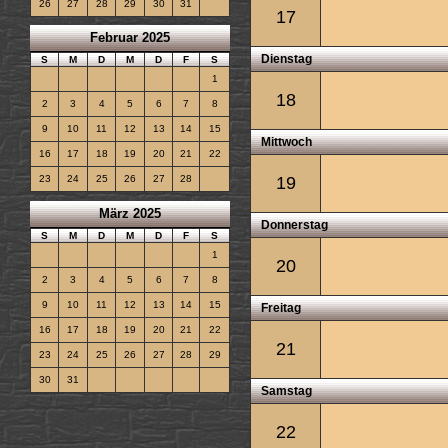
26
27
28
29
30
31
17
Februar 2025
Dienstag
S
M
D
M
D
F
S
1
18
2
3
4
5
6
7
8
9
10
11
12
13
14
15
Mittwoch
16
17
18
19
20
21
22
19
23
24
25
26
27
28
März 2025
Donnerstag
S
M
D
M
D
F
S
1
20
2
3
4
5
6
7
8
9
10
11
12
13
14
15
Freitag
16
17
18
19
20
21
22
21
23
24
25
26
27
28
29
30
31
Samstag
22