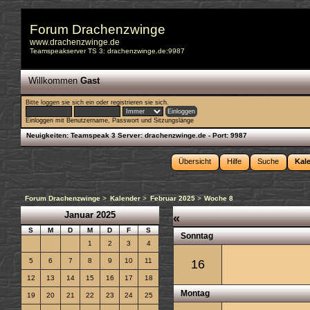
Forum Drachenzwinge
www.drachenzwinge.de
Teamspeakserver TS 3: drachenzwinge.de:9987
Willkommen
Gast
Bitte
loggen sie sich ein
oder
registrieren sie sich
.
Einloggen mit Benutzername, Passwort und Sitzungslänge
Neuigkeiten:
Teamspeak 3 Server: drachenzwinge.de - Port: 9987
Übersicht
Hilfe
Suche
Kal
Forum Drachenzwinge
>
Kalender
>
Februar 2025
>
Woche 8
Januar 2025
«
S
M
D
M
D
F
S
Sonntag
1
2
3
4
5
6
7
8
9
10
11
16
12
13
14
15
16
17
18
Montag
19
20
21
22
23
24
25