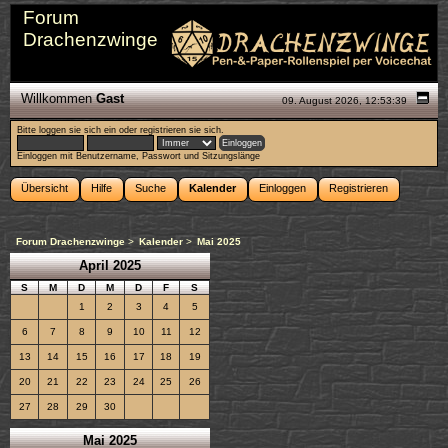
Forum
Drachenzwinge
Willkommen
Gast
09. August 2026, 12:53:39
Bitte
loggen sie sich ein
oder
registrieren sie sich
.
Einloggen mit Benutzername, Passwort und Sitzungslänge
Übersicht
Hilfe
Suche
Kalender
Einloggen
Registrieren
Forum Drachenzwinge
>
Kalender
>
Mai 2025
April 2025
S
M
D
M
D
F
S
1
2
3
4
5
6
7
8
9
10
11
12
13
14
15
16
17
18
19
20
21
22
23
24
25
26
27
28
29
30
Mai 2025