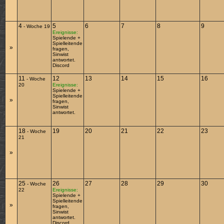
4
5
6
7
8
9
-
Woche 19
Ereignisse:
Spielende +
Spielleitende
»
fragen,
Sinwist
antwortet.
Discord
11
12
13
14
15
16
-
Woche
20
Ereignisse:
Spielende +
Spielleitende
»
fragen,
Sinwist
antwortet.
18
19
20
21
22
23
-
Woche
21
»
25
26
27
28
29
30
-
Woche
22
Ereignisse:
Spielende +
Spielleitende
»
fragen,
Sinwist
antwortet.
Discord