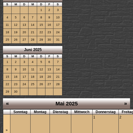
S
M
D
M
D
F
S
1
2
3
4
5
6
7
8
9
10
11
12
13
14
15
16
17
18
19
20
21
22
23
24
25
26
27
28
29
30
31
Juni 2025
S
M
D
M
D
F
S
1
2
3
4
5
6
7
8
9
10
11
12
13
14
15
16
17
18
19
20
21
22
23
24
25
26
27
28
29
30
«
Mai 2025
»
Sonntag
Montag
Dienstag
Mittwoch
Donnerstag
Freita
1
2
»