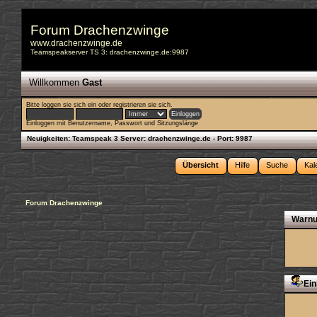
Forum Drachenzwinge
www.drachenzwinge.de
Teamspeakserver TS 3: drachenzwinge.de:9987
Willkommen
Gast
Bitte
loggen sie sich ein
oder
registrieren sie sich
.
Einloggen mit Benutzername, Passwort und Sitzungslänge
Neuigkeiten:
Teamspeak 3 Server: drachenzwinge.de - Port: 9987
Übersicht
Hilfe
Suche
Kal
Forum Drachenzwinge
Warnu
Ein