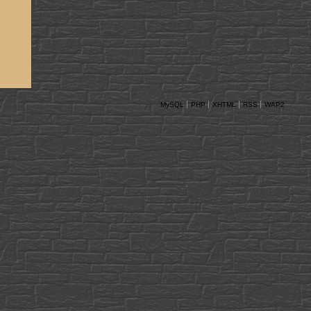
MySQL
PHP
XHTML
RSS
WAP2