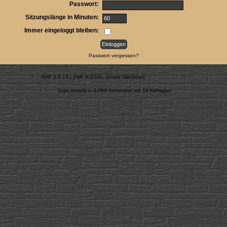
Passwort:
Sitzungslänge in Minuten:
Immer eingeloggt bleiben:
Passwort vergessen?
SMF 2.0.19
|
SMF © 2020
,
Simple Machines
Seite erstellt in 0.096 Sekunden mit 18 Abfragen.