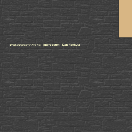
-
Impressum
-
Datenschutz
Drachenzwinge
von Arne Nax