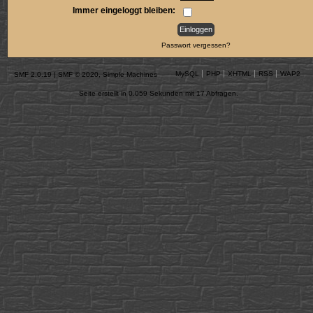
Immer eingeloggt bleiben:
Passwort vergessen?
MySQL
PHP
XHTML
RSS
WAP2
SMF 2.0.19
|
SMF © 2020
,
Simple Machines
Seite erstellt in 0.059 Sekunden mit 17 Abfragen.