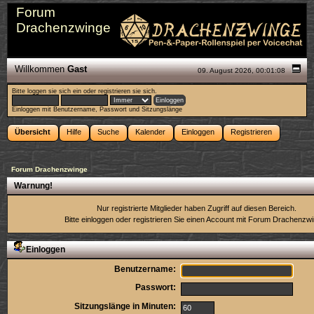
Forum
Drachenzwinge
Willkommen
Gast
09. August 2026, 00:01:08
Bitte
loggen sie sich ein
oder
registrieren sie sich
.
Einloggen mit Benutzername, Passwort und Sitzungslänge
Übersicht
Hilfe
Suche
Kalender
Einloggen
Registrieren
Forum Drachenzwinge
Warnung!
Nur registrierte Mitglieder haben Zugriff auf diesen Bereich.
Bitte einloggen oder
registrieren Sie einen Account
mit Forum Drachenzwi
Einloggen
Benutzername:
Passwort:
Sitzungslänge in Minuten: