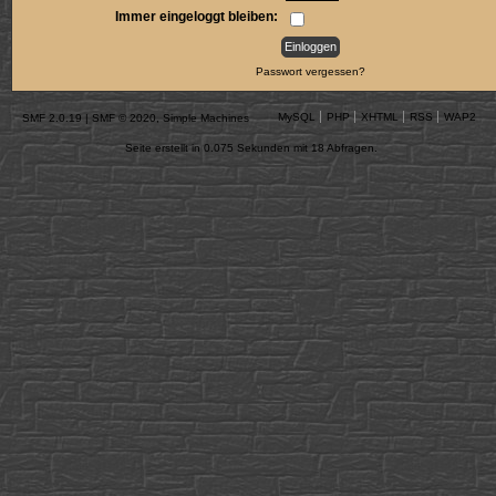
Immer eingeloggt bleiben:
Passwort vergessen?
MySQL
PHP
XHTML
RSS
WAP2
SMF 2.0.19
|
SMF © 2020
,
Simple Machines
Seite erstellt in 0.075 Sekunden mit 18 Abfragen.