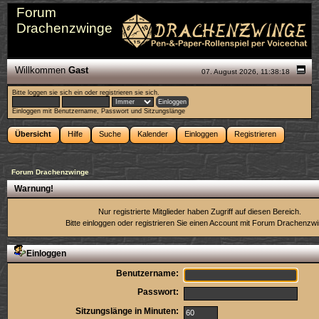
Forum
Drachenzwinge
Willkommen
Gast
07. August 2026, 11:38:18
Bitte
loggen sie sich ein
oder
registrieren sie sich
.
Einloggen mit Benutzername, Passwort und Sitzungslänge
Übersicht
Hilfe
Suche
Kalender
Einloggen
Registrieren
Forum Drachenzwinge
Warnung!
Nur registrierte Mitglieder haben Zugriff auf diesen Bereich.
Bitte einloggen oder
registrieren Sie einen Account
mit Forum Drachenzwi
Einloggen
Benutzername:
Passwort:
Sitzungslänge in Minuten: