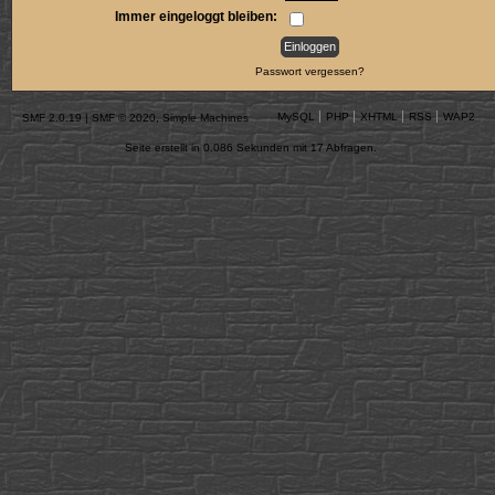
Immer eingeloggt bleiben:
Passwort vergessen?
MySQL
PHP
XHTML
RSS
WAP2
SMF 2.0.19
|
SMF © 2020
,
Simple Machines
Seite erstellt in 0.086 Sekunden mit 17 Abfragen.