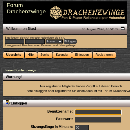
Forum
Drachenzwinge
Willkommen
Gast
08. August 2026, 08:52:35
Bitte
loggen sie sich ein
oder
registrieren sie sich
.
Einloggen mit Benutzername, Passwort und Sitzungslänge
Übersicht
Hilfe
Suche
Kalender
Einloggen
Registrieren
Forum Drachenzwinge
Warnung!
Nur registrierte Mitglieder haben Zugriff auf diesen Bereich.
Bitte einloggen oder
registrieren Sie einen Account
mit Forum Drachenzwi
Einloggen
Benutzername:
Passwort:
Sitzungslänge in Minuten: