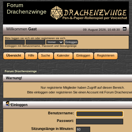
Forum
Drachenzwinge
Willkommen
Gast
09. August 2026, 10:48:30
Bitte
loggen sie sich ein
oder
registrieren sie sich
.
Einloggen mit Benutzername, Passwort und Sitzungslänge
Übersicht
Hilfe
Suche
Kalender
Einloggen
Registrieren
Forum Drachenzwinge
Warnung!
Nur registrierte Mitglieder haben Zugriff auf diesen Bereich.
Bitte einloggen oder
registrieren Sie einen Account
mit Forum Drachenzwi
Einloggen
Benutzername:
Passwort:
Sitzungslänge in Minuten: