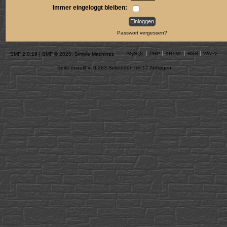
Immer eingeloggt bleiben:
Passwort vergessen?
MySQL
PHP
XHTML
RSS
WAP2
SMF 2.0.19
|
SMF © 2020
,
Simple Machines
Seite erstellt in 0.263 Sekunden mit 17 Abfragen.