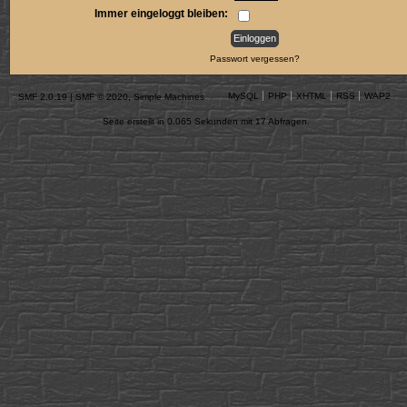
Immer eingeloggt bleiben:
Passwort vergessen?
MySQL
PHP
XHTML
RSS
WAP2
SMF 2.0.19
|
SMF © 2020
,
Simple Machines
Seite erstellt in 0.065 Sekunden mit 17 Abfragen.