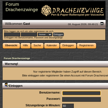
Forum
Drachenzwinge
Willkommen
Gast
08. August 2026, 09:49:21
Bitte
loggen sie sich ein
oder
registrieren sie sich
.
Einloggen mit Benutzername, Passwort und Sitzungslänge
Übersicht
Hilfe
Suche
Kalender
Einloggen
Registrieren
Forum Drachenzwinge
Warnung!
Nur registrierte Mitglieder haben Zugriff auf diesen Bereich.
Bitte einloggen oder
registrieren Sie einen Account
mit Forum Drachenzwi
Einloggen
Benutzername:
Passwort:
Sitzungslänge in Minuten: