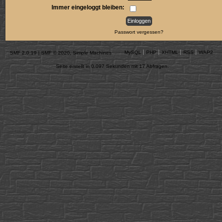
Immer eingeloggt bleiben:
Passwort vergessen?
MySQL
PHP
XHTML
RSS
WAP2
SMF 2.0.19
|
SMF © 2020
,
Simple Machines
Seite erstellt in 0.097 Sekunden mit 17 Abfragen.