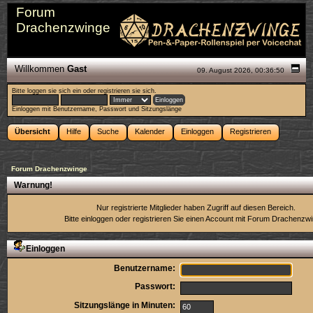
Forum
Drachenzwinge
Willkommen
Gast
09. August 2026, 00:36:50
Bitte
loggen sie sich ein
oder
registrieren sie sich
.
Einloggen mit Benutzername, Passwort und Sitzungslänge
Übersicht
Hilfe
Suche
Kalender
Einloggen
Registrieren
Forum Drachenzwinge
Warnung!
Nur registrierte Mitglieder haben Zugriff auf diesen Bereich.
Bitte einloggen oder
registrieren Sie einen Account
mit Forum Drachenzwi
Einloggen
Benutzername:
Passwort:
Sitzungslänge in Minuten: