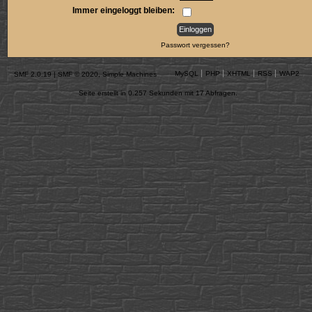
Immer eingeloggt bleiben:
Passwort vergessen?
MySQL
PHP
XHTML
RSS
WAP2
SMF 2.0.19
|
SMF © 2020
,
Simple Machines
Seite erstellt in 0.257 Sekunden mit 17 Abfragen.