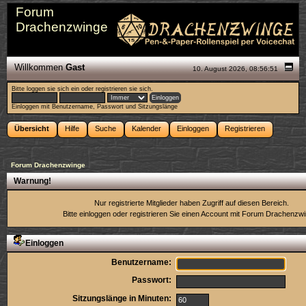
Forum
Drachenzwinge
Willkommen
Gast
10. August 2026, 08:56:51
Bitte
loggen sie sich ein
oder
registrieren sie sich
.
Einloggen mit Benutzername, Passwort und Sitzungslänge
Übersicht
Hilfe
Suche
Kalender
Einloggen
Registrieren
Forum Drachenzwinge
Warnung!
Nur registrierte Mitglieder haben Zugriff auf diesen Bereich.
Bitte einloggen oder
registrieren Sie einen Account
mit Forum Drachenzwi
Einloggen
Benutzername:
Passwort:
Sitzungslänge in Minuten: