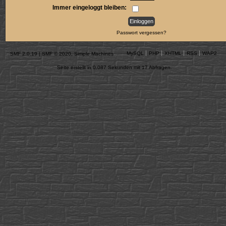
Immer eingeloggt bleiben:
Passwort vergessen?
MySQL
PHP
XHTML
RSS
WAP2
SMF 2.0.19
|
SMF © 2020
,
Simple Machines
Seite erstellt in 0.087 Sekunden mit 17 Abfragen.