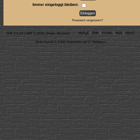
Immer eingeloggt bleiben:
Passwort vergessen?
MySQL
PHP
XHTML
RSS
WAP2
SMF 2.0.19
|
SMF © 2020
,
Simple Machines
Seite erstellt in 0.061 Sekunden mit 17 Abfragen.