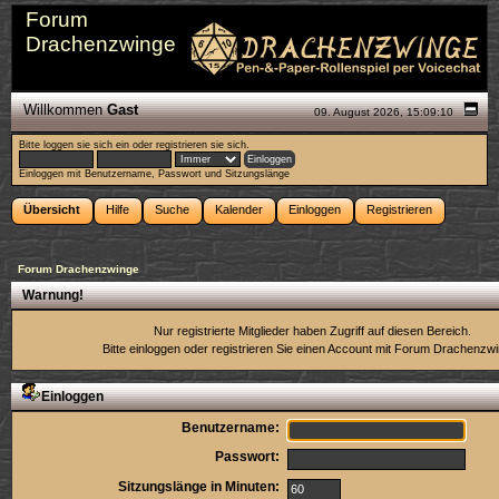
Forum
Drachenzwinge
Willkommen
Gast
09. August 2026, 15:09:10
Bitte
loggen sie sich ein
oder
registrieren sie sich
.
Einloggen mit Benutzername, Passwort und Sitzungslänge
Übersicht
Hilfe
Suche
Kalender
Einloggen
Registrieren
Forum Drachenzwinge
Warnung!
Nur registrierte Mitglieder haben Zugriff auf diesen Bereich.
Bitte einloggen oder
registrieren Sie einen Account
mit Forum Drachenzwi
Einloggen
Benutzername:
Passwort:
Sitzungslänge in Minuten: