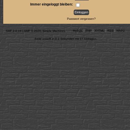
Immer eingeloggt bleiben:
Passwort vergessen?
MySQL
PHP
XHTML
RSS
WAP2
SMF 2.0.19
|
SMF © 2020
,
Simple Machines
Seite erstellt in 0.1 Sekunden mit 17 Abfragen.