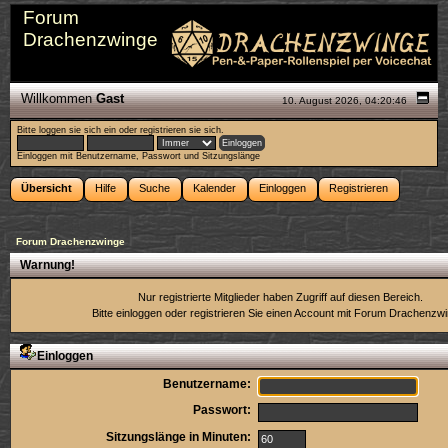
Forum
Drachenzwinge
Willkommen
Gast
10. August 2026, 04:20:46
Bitte
loggen sie sich ein
oder
registrieren sie sich
.
Einloggen mit Benutzername, Passwort und Sitzungslänge
Übersicht
Hilfe
Suche
Kalender
Einloggen
Registrieren
Forum Drachenzwinge
Warnung!
Nur registrierte Mitglieder haben Zugriff auf diesen Bereich.
Bitte einloggen oder
registrieren Sie einen Account
mit Forum Drachenzwi
Einloggen
Benutzername:
Passwort:
Sitzungslänge in Minuten: