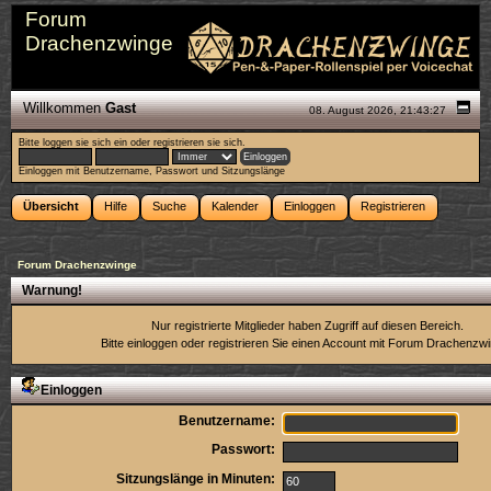
Forum
Drachenzwinge
Willkommen
Gast
08. August 2026, 21:43:27
Bitte
loggen sie sich ein
oder
registrieren sie sich
.
Einloggen mit Benutzername, Passwort und Sitzungslänge
Übersicht
Hilfe
Suche
Kalender
Einloggen
Registrieren
Forum Drachenzwinge
Warnung!
Nur registrierte Mitglieder haben Zugriff auf diesen Bereich.
Bitte einloggen oder
registrieren Sie einen Account
mit Forum Drachenzwi
Einloggen
Benutzername:
Passwort:
Sitzungslänge in Minuten: