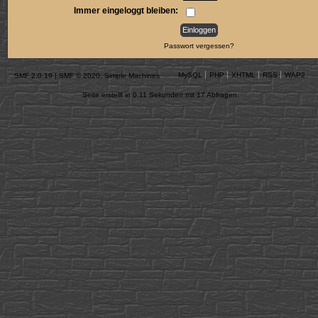
Immer eingeloggt bleiben:
Passwort vergessen?
MySQL
PHP
XHTML
RSS
WAP2
SMF 2.0.19
|
SMF © 2020
,
Simple Machines
Seite erstellt in 0.11 Sekunden mit 17 Abfragen.