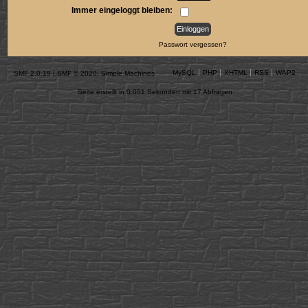
Immer eingeloggt bleiben:
Passwort vergessen?
MySQL
PHP
XHTML
RSS
WAP2
SMF 2.0.19
|
SMF © 2020
,
Simple Machines
Seite erstellt in 0.051 Sekunden mit 17 Abfragen.