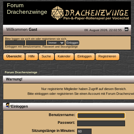
Forum
Drachenzwinge
Willkommen
Gast
08. August 2026, 22:02:55
Bitte
loggen sie sich ein
oder
registrieren sie sich
.
Einloggen mit Benutzername, Passwort und Sitzungslänge
Übersicht
Hilfe
Suche
Kalender
Einloggen
Registrieren
Forum Drachenzwinge
Warnung!
Nur registrierte Mitglieder haben Zugriff auf diesen Bereich.
Bitte einloggen oder
registrieren Sie einen Account
mit Forum Drachenzwi
Einloggen
Benutzername:
Passwort:
Sitzungslänge in Minuten: