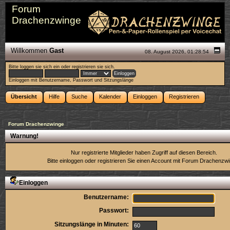
Forum
Drachenzwinge
Willkommen
Gast
08. August 2026, 01:28:54
Bitte
loggen sie sich ein
oder
registrieren sie sich
.
Einloggen mit Benutzername, Passwort und Sitzungslänge
Übersicht
Hilfe
Suche
Kalender
Einloggen
Registrieren
Forum Drachenzwinge
Warnung!
Nur registrierte Mitglieder haben Zugriff auf diesen Bereich.
Bitte einloggen oder
registrieren Sie einen Account
mit Forum Drachenzwi
Einloggen
Benutzername:
Passwort:
Sitzungslänge in Minuten: