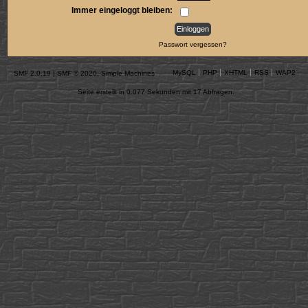
Immer eingeloggt bleiben:
Passwort vergessen?
MySQL
PHP
XHTML
RSS
WAP2
SMF 2.0.19
|
SMF © 2020
,
Simple Machines
Seite erstellt in 0.077 Sekunden mit 17 Abfragen.