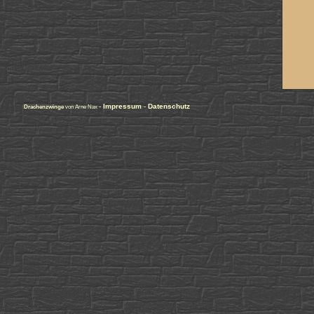
-
Impressum
-
Datenschutz
Drachenzwinge
von Arne Nax