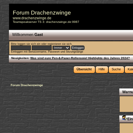
Forum Drachenzwinge
www.drachenzwinge.de
Teamspeakserver TS 3: drachenzwinge.de:9987
Willkommen
Gast
Bitte
loggen sie sich ein
oder
registrieren sie sich
.
Einloggen mit Benutzername, Passwort und Sitzungslänge
Neuigkeiten:
Was sind eure Pen-&-Paper-Rollenspiel Highlights des Jahres 2024?
Übersicht
Hilfe
Suche
Kal
Forum Drachenzwinge
Warnu
Ein