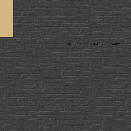
MySQL
PHP
XHTML
RSS
WAP2