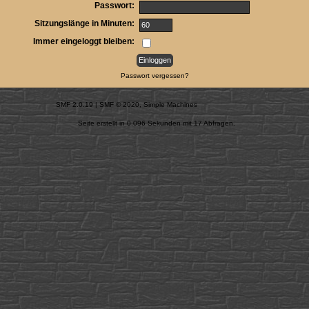
Passwort:
Sitzungslänge in Minuten:
Immer eingeloggt bleiben:
Passwort vergessen?
SMF 2.0.19
|
SMF © 2020
,
Simple Machines
Seite erstellt in 0.096 Sekunden mit 17 Abfragen.