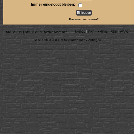
Immer eingeloggt bleiben:
Passwort vergessen?
MySQL
PHP
XHTML
RSS
WAP2
SMF 2.0.19
|
SMF © 2020
,
Simple Machines
Seite erstellt in 0.109 Sekunden mit 17 Abfragen.