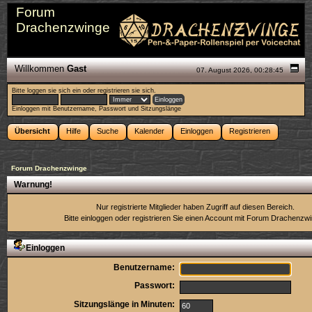
Forum
Drachenzwinge
Willkommen
Gast
07. August 2026, 00:28:45
Bitte
loggen sie sich ein
oder
registrieren sie sich
.
Einloggen mit Benutzername, Passwort und Sitzungslänge
Übersicht
Hilfe
Suche
Kalender
Einloggen
Registrieren
Forum Drachenzwinge
Warnung!
Nur registrierte Mitglieder haben Zugriff auf diesen Bereich.
Bitte einloggen oder
registrieren Sie einen Account
mit Forum Drachenzwi
Einloggen
Benutzername:
Passwort:
Sitzungslänge in Minuten: