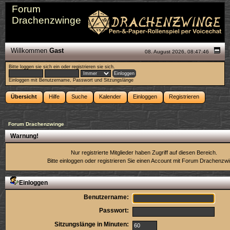
Forum
Drachenzwinge
Willkommen
Gast
08. August 2026, 08:47:46
Bitte
loggen sie sich ein
oder
registrieren sie sich
.
Einloggen mit Benutzername, Passwort und Sitzungslänge
Übersicht
Hilfe
Suche
Kalender
Einloggen
Registrieren
Forum Drachenzwinge
Warnung!
Nur registrierte Mitglieder haben Zugriff auf diesen Bereich.
Bitte einloggen oder
registrieren Sie einen Account
mit Forum Drachenzwi
Einloggen
Benutzername:
Passwort:
Sitzungslänge in Minuten: