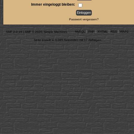
Immer eingeloggt bleiben:
Passwort vergessen?
MySQL
PHP
XHTML
RSS
WAP2
SMF 2.0.19
|
SMF © 2020
,
Simple Machines
Seite erstellt in 0.085 Sekunden mit 17 Abfragen.