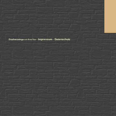
-
Impressum
-
Datenschutz
Drachenzwinge
von Arne Nax