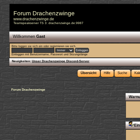
Forum Drachenzwinge
www.drachenzwinge.de
Teamspeakserver TS 3: drachenzwinge.de:9987
Willkommen
Gast
Bitte
loggen sie sich ein
oder
registrieren sie sich
.
Einloggen mit Benutzername, Passwort und Sitzungslänge
Neuigkeiten:
Unser Drachenzwinge Discord-Server
Übersicht
Hilfe
Suche
Kal
Forum Drachenzwinge
Warnu
Ein