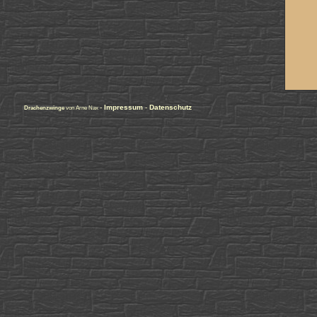
-
Impressum
-
Datenschutz
Drachenzwinge
von Arne Nax