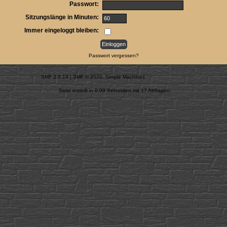
Passwort:
Sitzungslänge in Minuten:
Immer eingeloggt bleiben:
Passwort vergessen?
SMF 2.0.19
|
SMF © 2020
,
Simple Machines
Seite erstellt in 0.09 Sekunden mit 17 Abfragen.