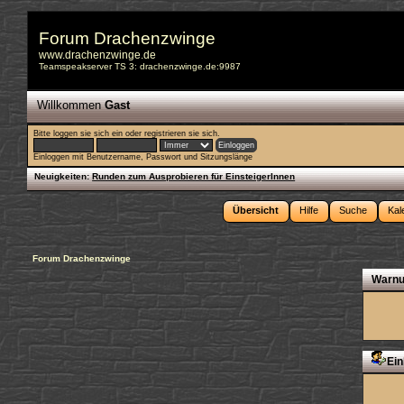
Forum Drachenzwinge
www.drachenzwinge.de
Teamspeakserver TS 3: drachenzwinge.de:9987
Willkommen
Gast
Bitte
loggen sie sich ein
oder
registrieren sie sich
.
Einloggen mit Benutzername, Passwort und Sitzungslänge
Neuigkeiten:
Runden zum Ausprobieren für EinsteigerInnen
Übersicht
Hilfe
Suche
Kal
Forum Drachenzwinge
Warnu
Ein