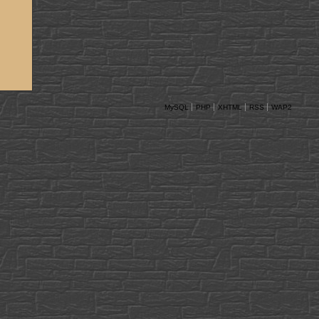
MySQL
PHP
XHTML
RSS
WAP2