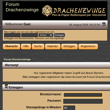
Forum
Drachenzwinge
Willkommen
Gast
06. August 2026, 04:12:54
Bitte
loggen sie sich ein
oder
registrieren sie sich
.
Einloggen mit Benutzername, Passwort und Sitzungslänge
Übersicht
Hilfe
Suche
Kalender
Einloggen
Registrieren
Forum Drachenzwinge
Warnung!
Nur registrierte Mitglieder haben Zugriff auf diesen Bereich.
Bitte einloggen oder
registrieren Sie einen Account
mit Forum Drachenzwi
Einloggen
Benutzername:
Passwort:
Sitzungslänge in Minuten: