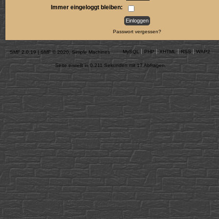
Immer eingeloggt bleiben:
Passwort vergessen?
MySQL
PHP
XHTML
RSS
WAP2
SMF 2.0.19
|
SMF © 2020
,
Simple Machines
Seite erstellt in 0.211 Sekunden mit 17 Abfragen.