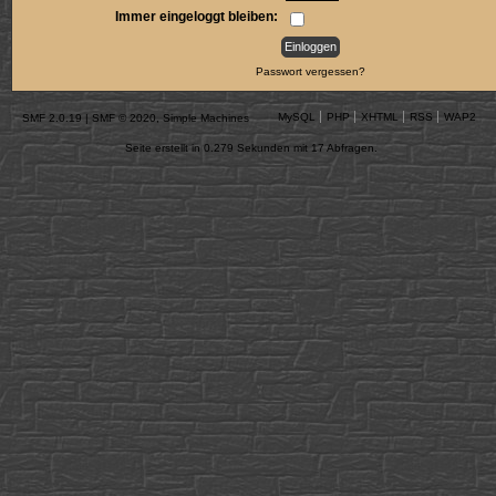
Immer eingeloggt bleiben:
Passwort vergessen?
MySQL
PHP
XHTML
RSS
WAP2
SMF 2.0.19
|
SMF © 2020
,
Simple Machines
Seite erstellt in 0.279 Sekunden mit 17 Abfragen.