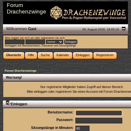
Forum
Drachenzwinge
Willkommen
Gast
06. August 2026, 19:05:16
Bitte
loggen sie sich ein
oder
registrieren sie sich
.
Einloggen mit Benutzername, Passwort und Sitzungslänge
Übersicht
Hilfe
Suche
Kalender
Einloggen
Registrieren
Forum Drachenzwinge
Warnung!
Nur registrierte Mitglieder haben Zugriff auf diesen Bereich.
Bitte einloggen oder
registrieren Sie einen Account
mit Forum Drachenzwi
Einloggen
Benutzername:
Passwort:
Sitzungslänge in Minuten: