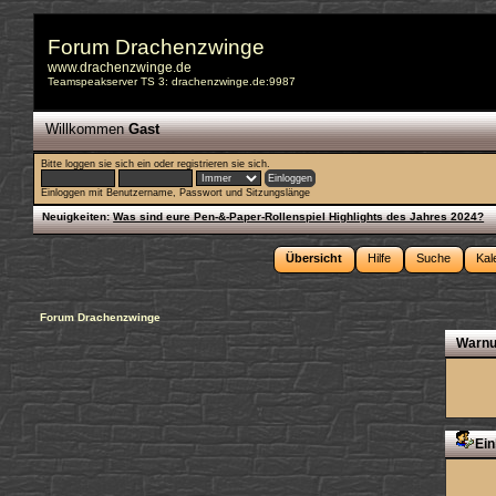
Forum Drachenzwinge
www.drachenzwinge.de
Teamspeakserver TS 3: drachenzwinge.de:9987
Willkommen
Gast
Bitte
loggen sie sich ein
oder
registrieren sie sich
.
Einloggen mit Benutzername, Passwort und Sitzungslänge
Neuigkeiten:
Was sind eure Pen-&-Paper-Rollenspiel Highlights des Jahres 2024?
Übersicht
Hilfe
Suche
Kal
Forum Drachenzwinge
Warnu
Ein