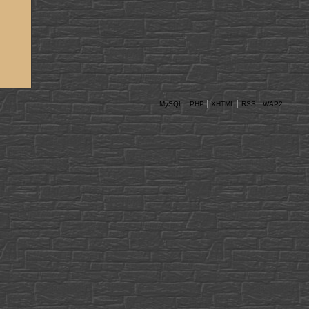
MySQL
PHP
XHTML
RSS
WAP2