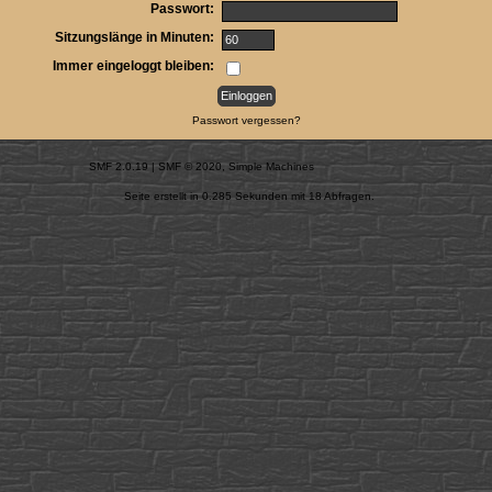
Passwort:
Sitzungslänge in Minuten:
Immer eingeloggt bleiben:
Passwort vergessen?
SMF 2.0.19
|
SMF © 2020
,
Simple Machines
Seite erstellt in 0.285 Sekunden mit 18 Abfragen.