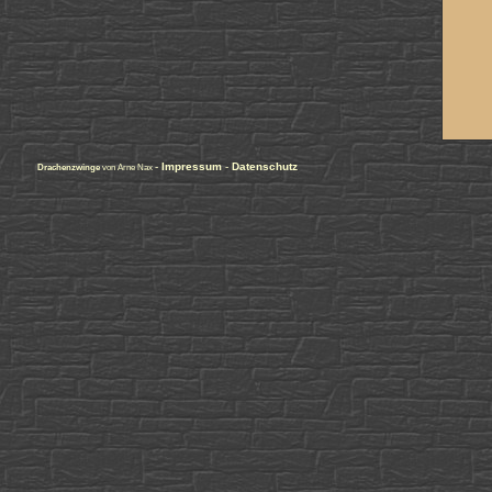
-
Impressum
-
Datenschutz
Drachenzwinge
von Arne Nax