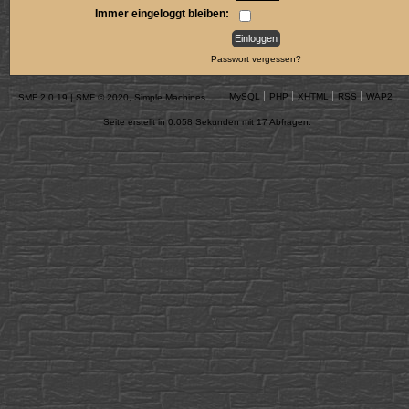
Immer eingeloggt bleiben:
Passwort vergessen?
MySQL
PHP
XHTML
RSS
WAP2
SMF 2.0.19
|
SMF © 2020
,
Simple Machines
Seite erstellt in 0.058 Sekunden mit 17 Abfragen.