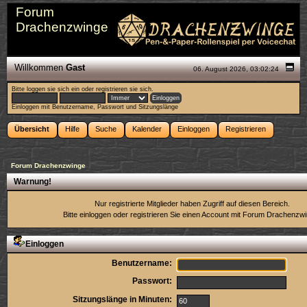
Forum
Drachenzwinge
Willkommen
Gast
06. August 2026, 03:02:24
Bitte
loggen sie sich ein
oder
registrieren sie sich
.
Einloggen mit Benutzername, Passwort und Sitzungslänge
Übersicht
Hilfe
Suche
Kalender
Einloggen
Registrieren
Forum Drachenzwinge
Warnung!
Nur registrierte Mitglieder haben Zugriff auf diesen Bereich.
Bitte einloggen oder
registrieren Sie einen Account
mit Forum Drachenzwi
Einloggen
Benutzername:
Passwort:
Sitzungslänge in Minuten: