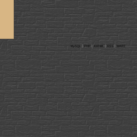
MySQL
PHP
XHTML
RSS
WAP2