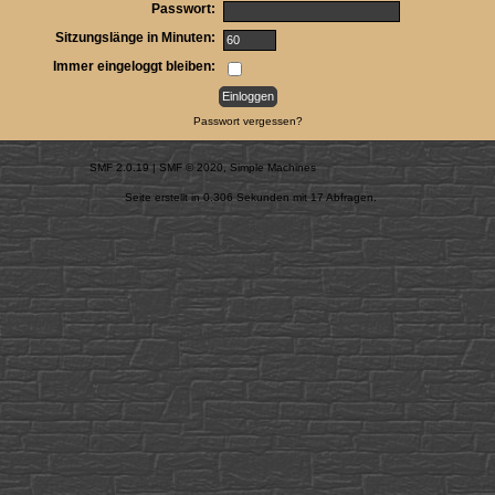
Passwort:
Sitzungslänge in Minuten:
Immer eingeloggt bleiben:
Passwort vergessen?
SMF 2.0.19
|
SMF © 2020
,
Simple Machines
Seite erstellt in 0.306 Sekunden mit 17 Abfragen.