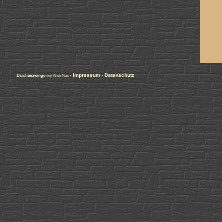
-
Impressum
-
Datenschutz
Drachenzwinge
von Arne Nax