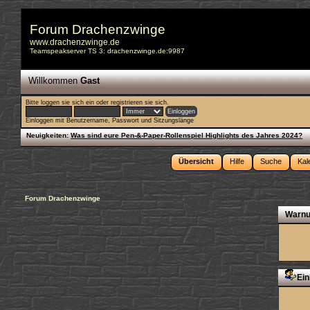
Forum Drachenzwinge
www.drachenzwinge.de
Teamspeakserver TS 3: drachenzwinge.de:9987
Willkommen
Gast
Bitte
loggen sie sich ein
oder
registrieren sie sich
.
Einloggen mit Benutzername, Passwort und Sitzungslänge
Neuigkeiten:
Was sind eure Pen-&-Paper-Rollenspiel Highlights des Jahres 2024?
Übersicht
Hilfe
Suche
Kal
Forum Drachenzwinge
Warnu
Ein