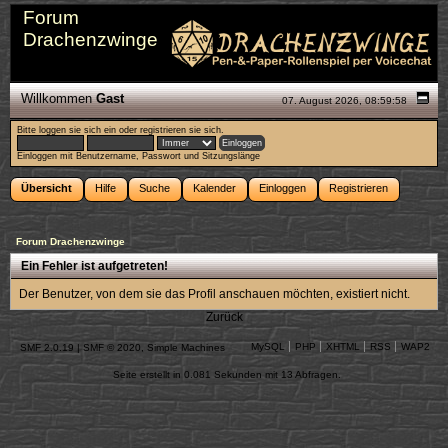
Forum
Drachenzwinge
Willkommen
Gast
07. August 2026, 08:59:58
Bitte
loggen sie sich ein
oder
registrieren sie sich
.
Einloggen mit Benutzername, Passwort und Sitzungslänge
Übersicht
Hilfe
Suche
Kalender
Einloggen
Registrieren
Forum Drachenzwinge
Ein Fehler ist aufgetreten!
Der Benutzer, von dem sie das Profil anschauen möchten, existiert nicht.
Zurück
MySQL
PHP
XHTML
RSS
WAP2
SMF 2.0.19
|
SMF © 2020
,
Simple Machines
Seite erstellt in 0.081 Sekunden mit 13 Abfragen.