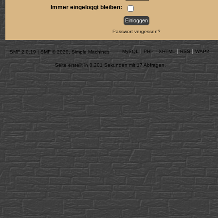
Immer eingeloggt bleiben:
Passwort vergessen?
MySQL
PHP
XHTML
RSS
WAP2
SMF 2.0.19
|
SMF © 2020
,
Simple Machines
Seite erstellt in 0.201 Sekunden mit 17 Abfragen.