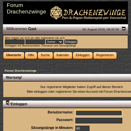
Forum
Drachenzwinge
Willkommen
Gast
06. August 2026, 08:32:56
Bitte
loggen sie sich ein
oder
registrieren sie sich
.
Einloggen mit Benutzername, Passwort und Sitzungslänge
Übersicht
Hilfe
Suche
Kalender
Einloggen
Registrieren
Forum Drachenzwinge
Warnung!
Nur registrierte Mitglieder haben Zugriff auf diesen Bereich.
Bitte einloggen oder
registrieren Sie einen Account
mit Forum Drachenzwi
Einloggen
Benutzername:
Passwort:
Sitzungslänge in Minuten: