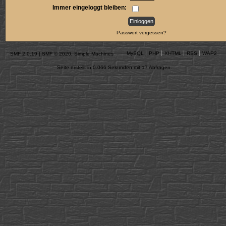
Immer eingeloggt bleiben:
Passwort vergessen?
MySQL
PHP
XHTML
RSS
WAP2
SMF 2.0.19
|
SMF © 2020
,
Simple Machines
Seite erstellt in 0.066 Sekunden mit 17 Abfragen.