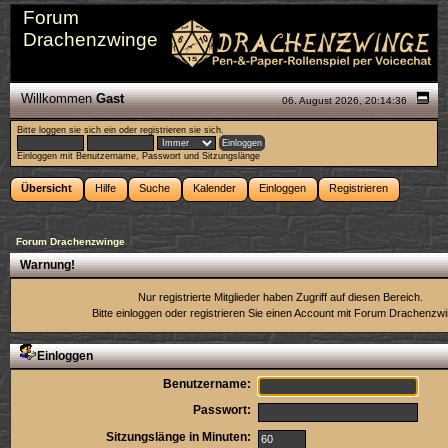
Forum
Drachenzwinge
Willkommen
Gast
06. August 2026, 20:14:36
Bitte
loggen sie sich ein
oder
registrieren sie sich
.
Einloggen mit Benutzername, Passwort und Sitzungslänge
Übersicht
Hilfe
Suche
Kalender
Einloggen
Registrieren
Forum Drachenzwinge
Warnung!
Nur registrierte Mitglieder haben Zugriff auf diesen Bereich.
Bitte einloggen oder
registrieren Sie einen Account
mit Forum Drachenzwi
Einloggen
Benutzername:
Passwort:
Sitzungslänge in Minuten: