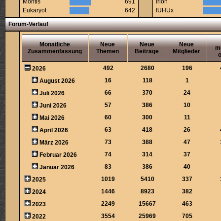
Montis
691
Irion
Eukaryot
642
fUHUx
Forum-Verlauf
Monatliche
Neue
Neue
Neue
m
Zusammenfassung
Themen
Beiträge
Mitglieder
o
492
2680
196
2026
16
118
1
August 2026
66
370
24
Juli 2026
57
386
10
Juni 2026
60
300
11
Mai 2026
63
418
26
April 2026
73
388
47
März 2026
74
314
37
Februar 2026
83
386
40
Januar 2026
1019
5410
337
2025
1446
8923
382
2024
2249
15667
463
2023
3554
25969
705
2022