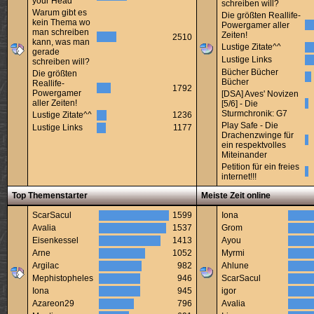
your Head
schreiben will?
Warum gibt es
Die größten Reallife-
kein Thema wo
Powergamer aller
man schreiben
Zeiten!
2510
kann, was man
Lustige Zitate^^
gerade
Lustige Links
schreiben will?
Bücher Bücher
Die größten
Bücher
Reallife-
1792
Powergamer
[DSA] Aves' Novizen
aller Zeiten!
[5/6] - Die
Sturmchronik: G7
Lustige Zitate^^
1236
Play Safe - Die
Lustige Links
1177
Drachenzwinge für
ein respektvolles
Miteinander
Petition für ein freies
internet!!!
Top Themenstarter
Meiste Zeit online
ScarSacul
1599
Iona
Avalia
1537
Grom
Eisenkessel
1413
Ayou
Arne
1052
Myrmi
Argilac
982
Ahlune
Mephistopheles
946
ScarSacul
Iona
945
igor
Azareon29
796
Avalia