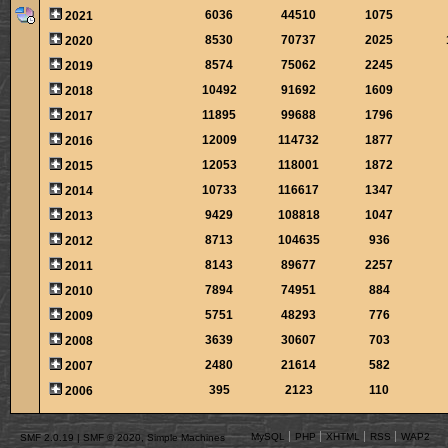
6036
44510
1075
2021
8530
70737
2025
2020
8574
75062
2245
2019
10492
91692
1609
2018
11895
99688
1796
2017
12009
114732
1877
2016
12053
118001
1872
2015
10733
116617
1347
2014
9429
108818
1047
2013
8713
104635
936
2012
8143
89677
2257
2011
7894
74951
884
2010
5751
48293
776
2009
3639
30607
703
2008
2480
21614
582
2007
395
2123
110
2006
MySQL
PHP
XHTML
RSS
WAP2
SMF 2.0.19
|
SMF © 2020
,
Simple Machines