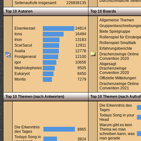
Durchschnittliche Seiten
Seitenaufrufe insgesamt:
226836135
Top 10 Autoren
Top 10 Boards
Allgemeine Themen
Gruppenbeschreibunge
Eisenkessel
24814
Biete Spielgruppe
Iona
16494
Rollenspiel für Einsteige
Irion
13183
Rollenspiel-Smalltalk
ScarSacul
12911
Erfahrungsberichte
Avalia
12778
Drachenzwinge Online
Frostgeneral
12100
Convention 2020
igor
10656
Abgesagt:
Mephistopheles
9505
Drachenzwinge
Convention 2020
Eukaryot
8450
Offizielle Mitteilungen
Montis
7279
Drachenzwinge Online
Convention 2021
Top 10 Themen (nach Antworten)
Top 10 Themen (nach Aufruf
Die Erkenntnis des
Tages
Todays Song in your
Head
Warum gibt es kein
Die Erkenntnis
8865
Thema wo man
des Tages
schreiben kann, was
Todays Song in
man gerade
3824