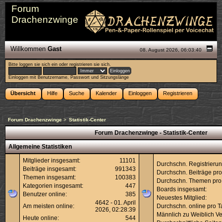
Forum
Drachenzwinge
Willkommen
Gast
08. August 2026, 06:03:40
Bitte
loggen sie sich ein
oder
registrieren sie sich
.
Einloggen mit Benutzername, Passwort und Sitzungslänge
Übersicht
Hilfe
Suche
Kalender
Einloggen
Registrieren
Forum Drachenzwinge
>
Statistik-Center
Forum Drachenzwinge - Statistik-Center
Allgemeine Statistiken
Mitglieder insgesamt:
11101
Durchschn. Registrierun
Beiträge insgesamt:
991343
Durchschn. Beiträge pro
Themen insgesamt:
100383
Durchschn. Themen pro
Kategorien insgesamt:
447
Boards insgesamt:
Benutzer online:
385
Neuestes Mitglied:
4642 - 01. April
Am meisten online:
Durchschn. online pro T
2026, 02:28:39
Männlich zu Weiblich Ver
Heute online:
544