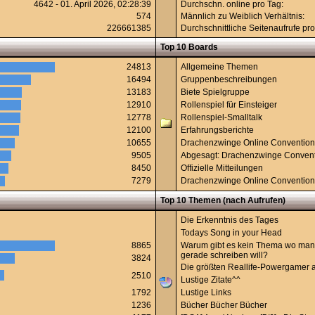
4642 - 01. April 2026, 02:28:39
Durchschn. online pro Tag:
574
Männlich zu Weiblich Verhältnis:
226661385
Durchschnittliche Seitenaufrufe pro
Top 10 Boards
24813
Allgemeine Themen
16494
Gruppenbeschreibungen
13183
Biete Spielgruppe
12910
Rollenspiel für Einsteiger
12778
Rollenspiel-Smalltalk
12100
Erfahrungsberichte
10655
Drachenzwinge Online Conventio
9505
Abgesagt: Drachenzwinge Conven
8450
Offizielle Mitteilungen
7279
Drachenzwinge Online Conventio
Top 10 Themen (nach Aufrufen)
Die Erkenntnis des Tages
Todays Song in your Head
8865
Warum gibt es kein Thema wo man
gerade schreiben will?
3824
Die größten Reallife-Powergamer al
2510
Lustige Zitate^^
1792
Lustige Links
1236
Bücher Bücher Bücher