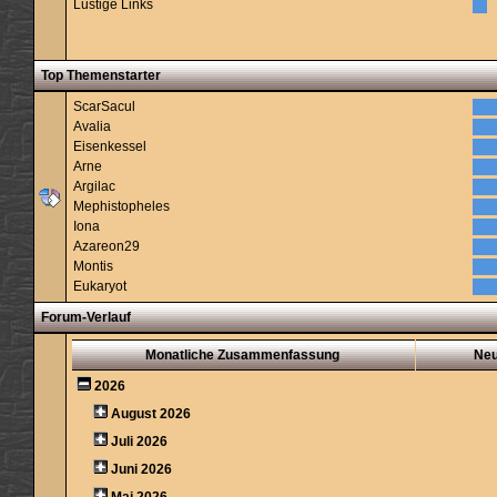
Lustige Links
Top Themenstarter
ScarSacul
Avalia
Eisenkessel
Arne
Argilac
Mephistopheles
Iona
Azareon29
Montis
Eukaryot
Forum-Verlauf
Monatliche Zusammenfassung
Ne
2026
August 2026
Juli 2026
Juni 2026
Mai 2026