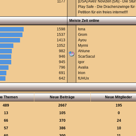
1177
[DSA] Aves' Novizen [5/6] - Die St
Play Safe - Die Drachenzwinge für 
Petition für ein freies internet!!!
Meiste Zeit online
1598
Iona
1537
Grom
1413
Ayou
1052
Myrmi
982
Ahlune
946
ScarSacul
945
igor
796
Avalia
691
Irion
642
fUHUx
ue Themen
Neue Beiträge
Neue Mitglieder
489
2667
195
13
105
0
66
370
24
57
386
10
60
300
11