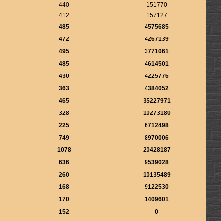
440
151770
412
157127
485
4575685
472
4267139
495
3771061
485
4614501
430
4225776
363
4384052
465
35227971
328
10273180
225
6712498
749
8970006
1078
20428187
636
9539028
260
10135489
168
9122530
170
1409601
152
0