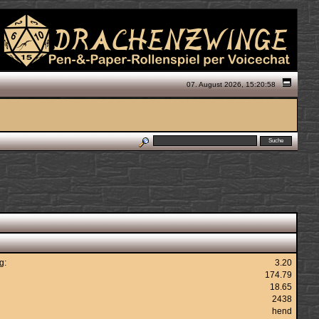
07. August 2026, 15:20:58
g:
3.20
174.79
18.65
2438
hend