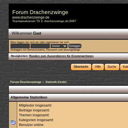
Forum Drachenzwinge
www.drachenzwinge.de
Teamspeakserver TS 3: drachenzwinge.de:9987
Willkommen
Gast
Bitte
loggen sie sich ein
oder
registrieren sie sich
.
Einloggen mit Benutzername, Passwort und Sitzungslänge
Neuigkeiten:
Runden zum Ausprobieren für EinsteigerInnen
Übersicht
Hilfe
Suche
Kal
Forum Drachenzwinge
>
Statistik-Center
Allgemeine Statistiken
Mitglieder insgesamt:
Beiträge insgesamt:
Themen insgesamt:
Kategorien insgesamt:
Benutzer online: