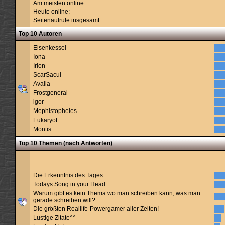
Am meisten online:
Heute online:
Seitenaufrufe insgesamt:
Top 10 Autoren
Eisenkessel
Iona
Irion
ScarSacul
Avalia
Frostgeneral
igor
Mephistopheles
Eukaryot
Montis
Top 10 Themen (nach Antworten)
Die Erkenntnis des Tages
Todays Song in your Head
Warum gibt es kein Thema wo man schreiben kann, was man
gerade schreiben will?
Die größten Reallife-Powergamer aller Zeiten!
Lustige Zitate^^