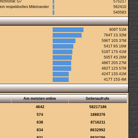
urmchronik: G7
575217
ein respektvolles Miteinander
562410
540583
809T 51M
764T 1S 32M
596T 10S 37M
541T 8S 16M
518T 17S 41M
505T 4S 26M
486T 20S 27M
482T 12S 57M
424T 13S 41M
417T 15S 4M
Am meisten online
Seitenaufrufe
4642
58217186
574
1888376
638
8716211
834
8632992
931
8930786