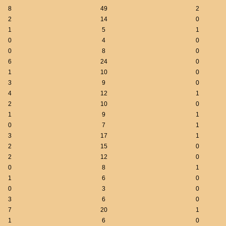
8
49
2
2
14
0
1
5
1
0
4
0
0
8
0
6
24
0
1
10
0
3
9
0
4
12
1
2
10
0
1
9
1
0
7
1
3
17
1
2
15
0
2
12
0
0
8
1
1
6
0
0
3
0
3
6
0
7
20
1
1
6
0