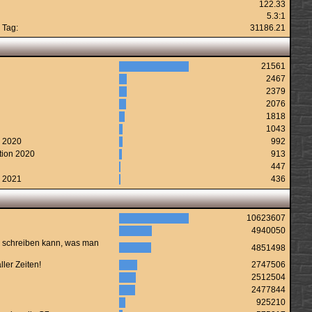
122.33
5.3:1
 Tag:
31186.21
21561
2467
2379
2076
1818
1043
n 2020
992
tion 2020
913
447
n 2021
436
10623607
4940050
 schreiben kann, was man
4851498
ler Zeiten!
2747506
2512504
2477844
925210