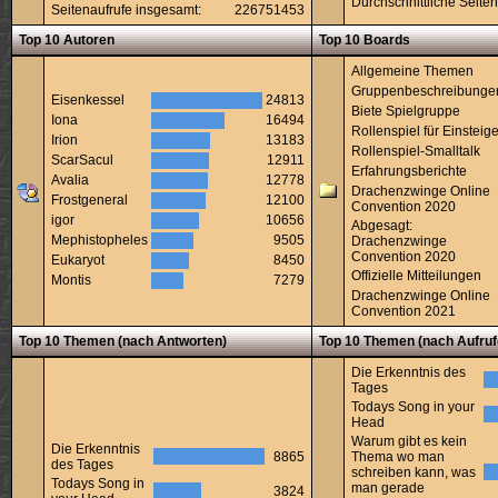
Durchschnittliche Seiten
Seitenaufrufe insgesamt:
226751453
Top 10 Autoren
Top 10 Boards
Allgemeine Themen
Gruppenbeschreibunge
Eisenkessel
24813
Biete Spielgruppe
Iona
16494
Rollenspiel für Einsteige
Irion
13183
Rollenspiel-Smalltalk
ScarSacul
12911
Erfahrungsberichte
Avalia
12778
Drachenzwinge Online
Frostgeneral
12100
Convention 2020
igor
10656
Abgesagt:
Mephistopheles
9505
Drachenzwinge
Convention 2020
Eukaryot
8450
Offizielle Mitteilungen
Montis
7279
Drachenzwinge Online
Convention 2021
Top 10 Themen (nach Antworten)
Top 10 Themen (nach Aufruf
Die Erkenntnis des
Tages
Todays Song in your
Head
Warum gibt es kein
Die Erkenntnis
8865
Thema wo man
des Tages
schreiben kann, was
Todays Song in
man gerade
3824