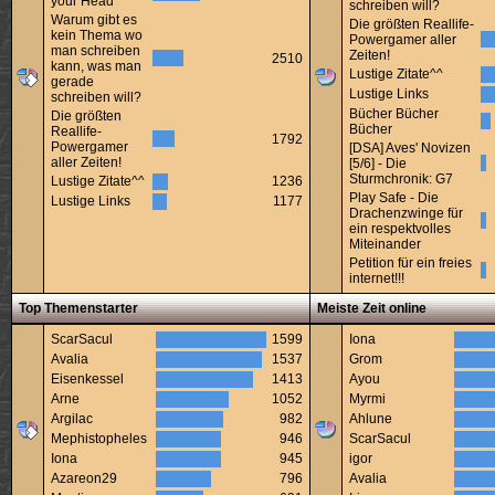
your Head
schreiben will?
Warum gibt es
Die größten Reallife-
kein Thema wo
Powergamer aller
man schreiben
Zeiten!
2510
kann, was man
Lustige Zitate^^
gerade
Lustige Links
schreiben will?
Bücher Bücher
Die größten
Bücher
Reallife-
1792
Powergamer
[DSA] Aves' Novizen
aller Zeiten!
[5/6] - Die
Sturmchronik: G7
Lustige Zitate^^
1236
Play Safe - Die
Lustige Links
1177
Drachenzwinge für
ein respektvolles
Miteinander
Petition für ein freies
internet!!!
Top Themenstarter
Meiste Zeit online
ScarSacul
1599
Iona
Avalia
1537
Grom
Eisenkessel
1413
Ayou
Arne
1052
Myrmi
Argilac
982
Ahlune
Mephistopheles
946
ScarSacul
Iona
945
igor
Azareon29
796
Avalia