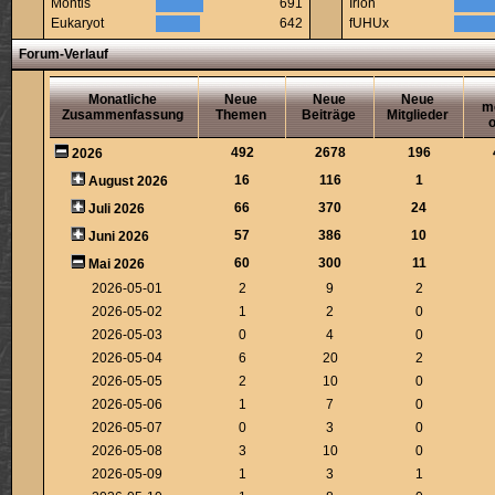
Montis
691
Irion
Eukaryot
642
fUHUx
Forum-Verlauf
Monatliche
Neue
Neue
Neue
m
Zusammenfassung
Themen
Beiträge
Mitglieder
o
492
2678
196
2026
16
116
1
August 2026
66
370
24
Juli 2026
57
386
10
Juni 2026
60
300
11
Mai 2026
2026-05-01
2
9
2
2026-05-02
1
2
0
2026-05-03
0
4
0
2026-05-04
6
20
2
2026-05-05
2
10
0
2026-05-06
1
7
0
2026-05-07
0
3
0
2026-05-08
3
10
0
2026-05-09
1
3
1