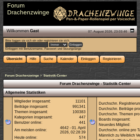
Forum
Drachenzwinge
Willkommen
Gast
07. August 2026, 23:03:46
Bitte
loggen sie sich ein
oder
registrieren sie sich
.
Einloggen mit Benutzername, Passwort und Sitzungslänge
Übersicht
Hilfe
Suche
Kalender
Einloggen
Registrieren
Forum Drachenzwinge
>
Statistik-Center
Forum Drachenzwinge - Statistik-Center
Allgemeine Statistiken
Mitglieder insgesamt:
11101
Durchschn. Registrierun
Beiträge insgesamt:
991341
Durchschn. Beiträge pro
Themen insgesamt:
100383
Durchschn. Themen pro
Kategorien insgesamt:
447
Boards insgesamt:
Benutzer online:
441
Neuestes Mitglied:
4642 - 01. April
Am meisten online:
Durchschn. online pro T
2026, 02:28:39
Männlich zu Weiblich Ver
Heute online:
574