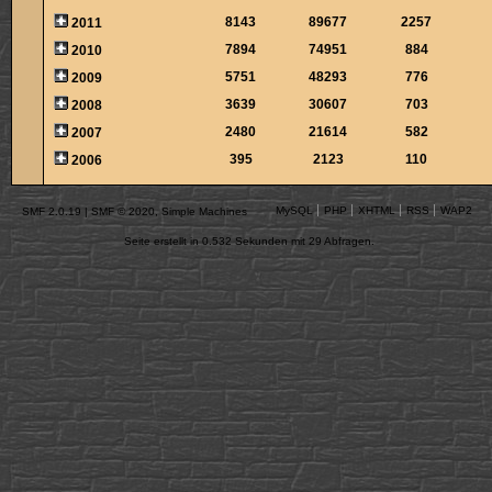
8143
89677
2257
2011
7894
74951
884
2010
5751
48293
776
2009
3639
30607
703
2008
2480
21614
582
2007
395
2123
110
2006
MySQL
PHP
XHTML
RSS
WAP2
SMF 2.0.19
|
SMF © 2020
,
Simple Machines
Seite erstellt in 0.532 Sekunden mit 29 Abfragen.