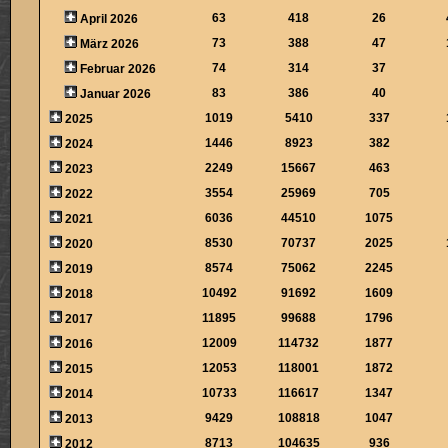
63
418
26
April 2026
73
388
47
März 2026
74
314
37
Februar 2026
83
386
40
Januar 2026
1019
5410
337
2025
1446
8923
382
2024
2249
15667
463
2023
3554
25969
705
2022
6036
44510
1075
2021
8530
70737
2025
2020
8574
75062
2245
2019
10492
91692
1609
2018
11895
99688
1796
2017
12009
114732
1877
2016
12053
118001
1872
2015
10733
116617
1347
2014
9429
108818
1047
2013
8713
104635
936
2012