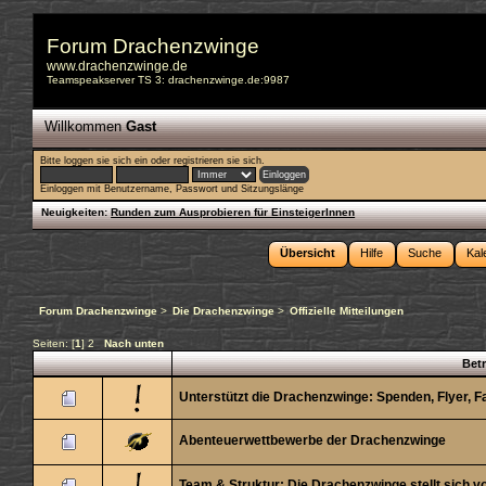
Forum Drachenzwinge
www.drachenzwinge.de
Teamspeakserver TS 3: drachenzwinge.de:9987
Willkommen
Gast
Bitte
loggen sie sich ein
oder
registrieren sie sich
.
Einloggen mit Benutzername, Passwort und Sitzungslänge
Neuigkeiten:
Runden zum Ausprobieren für EinsteigerInnen
Übersicht
Hilfe
Suche
Kal
Forum Drachenzwinge
>
Die Drachenzwinge
>
Offizielle Mitteilungen
Seiten: [
1
]
2
Nach unten
Betr
Unterstützt die Drachenzwinge: Spenden, Flyer, 
Abenteuerwettbewerbe der Drachenzwinge
Team & Struktur: Die Drachenzwinge stellt sich v