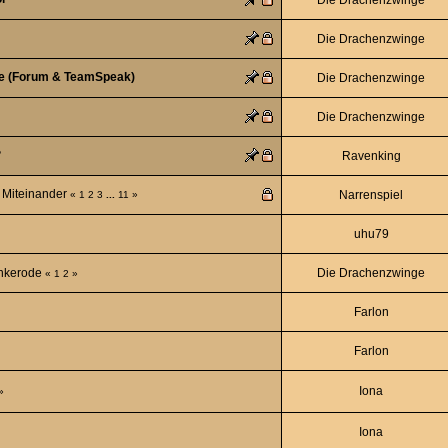
Die Drachenzwinge
ge (Forum & TeamSpeak)
Die Drachenzwinge
Die Drachenzwinge
?
Ravenking
s Miteinander
Narrenspiel
«
1
2
3
...
11
»
uhu79
ankerode
Die Drachenzwinge
«
1
2
»
Farlon
Farlon
Iona
»
Iona