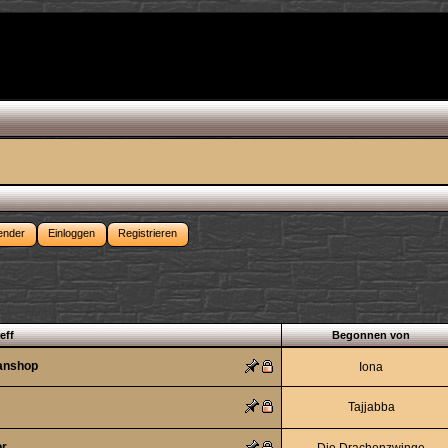
ender
Einloggen
Registrieren
eff
Begonnen von
Fanshop
Iona
Tajjabba
or
Die Drachenzwinge