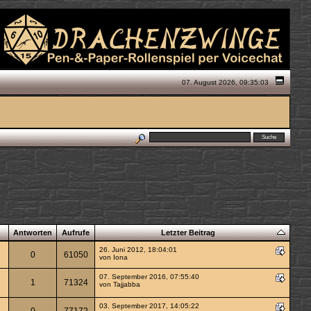
07. August 2026, 09:35:03
Antworten
Aufrufe
Letzter Beitrag
26. Juni 2012, 18:04:01
0
61050
von
Iona
07. September 2016, 07:55:40
1
71324
von
Tajjabba
03. September 2017, 14:05:22
0
77172