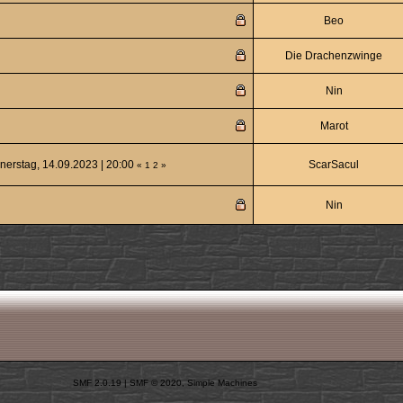
Beo
Die Drachenzwinge
Nin
Marot
nerstag, 14.09.2023 | 20:00
ScarSacul
«
1
2
»
Nin
SMF 2.0.19
|
SMF © 2020
,
Simple Machines