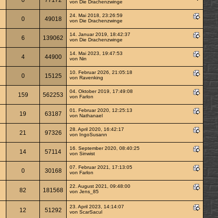
von
Die Drachenzwinge
24. Mai 2018, 23:26:59
0
49018
von
Die Drachenzwinge
14. Januar 2019, 18:42:37
6
139062
von
Die Drachenzwinge
14. Mai 2023, 19:47:53
4
44900
von
Nin
10. Februar 2026, 21:05:18
0
15125
von
Ravenking
04. Oktober 2019, 17:49:08
159
562253
von
Farlon
01. Februar 2020, 12:25:13
19
63187
von
Nathanael
28. April 2020, 16:42:17
21
97326
von
IngoSusann
16. September 2020, 08:40:25
14
57114
von
Sinwist
07. Februar 2021, 17:13:05
0
30168
von
Farlon
22. August 2021, 09:48:00
82
181568
von
Jens_85
23. April 2023, 14:14:07
12
51292
von
ScarSacul