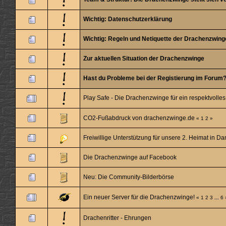
Wichtig: Datenschutzerklärung
Wichtig: Regeln und Netiquette der Drachenzwin
Zur aktuellen Situation der Drachenzwinge
Hast du Probleme bei der Registierung im Forum
Play Safe - Die Drachenzwinge für ein respektvolle
CO2-Fußabdruck von drachenzwinge.de
«
1
2
»
Freiwillige Unterstützung für unsere 2. Heimat in D
Die Drachenzwinge auf Facebook
Neu: Die Community-Bilderbörse
Ein neuer Server für die Drachenzwinge!
«
1
2
3
...
6
Drachenritter - Ehrungen