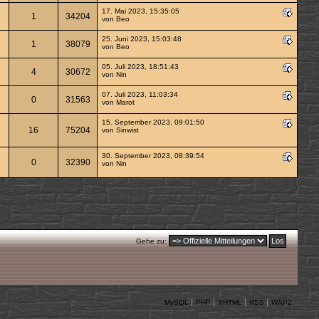
17. Mai 2023, 15:35:05
1
34204
von Beo
25. Juni 2023, 15:03:48
1
38079
von Beo
05. Juli 2023, 18:51:43
4
30672
von
Nin
07. Juli 2023, 11:03:34
0
31563
von
Marot
15. September 2023, 09:01:50
16
75204
von
Sinwist
30. September 2023, 08:39:54
0
32390
von
Nin
Gehe zu:
MySQL
PHP
XHTML
RSS
WAP2