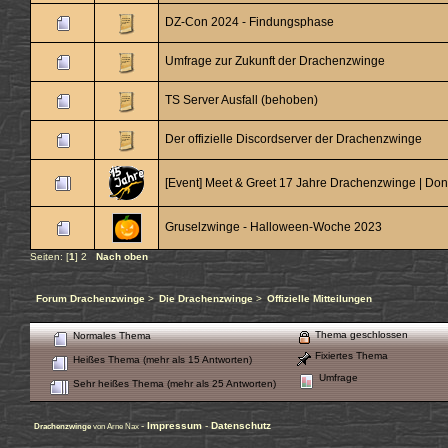
DZ-Con 2024 - Findungsphase
Umfrage zur Zukunft der Drachenzwinge
TS Server Ausfall (behoben)
Der offizielle Discordserver der Drachenzwinge
[Event] Meet & Greet 17 Jahre Drachenzwinge | Don
Gruselzwinge - Halloween-Woche 2023
Seiten: [
1
]
2
Nach oben
Forum Drachenzwinge
>
Die Drachenzwinge
>
Offizielle Mitteilungen
Thema geschlossen
Normales Thema
Fixiertes Thema
Heißes Thema (mehr als 15 Antworten)
Umfrage
Sehr heißes Thema (mehr als 25 Antworten)
-
Impressum
-
Datenschutz
Drachenzwinge
von Arne Nax