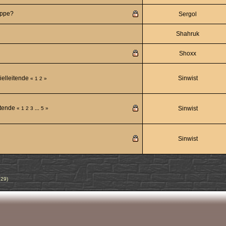
uppe?
Sergol
Shahruk
Shoxx
ielleitende
Sinwist
«
1
2
»
itende
Sinwist
«
1
2
3
...
5
»
Sinwist
n29
)