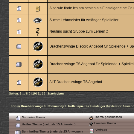
Also wie finde ich am besten als Einsteiger eine Gr
Suche Lehrmeister für Anfänger-Spielleiter
Neuling sucht Gruppe zum Lernen ;)
Drachenzwinge Discord Angebot für Spielende + Sp
Drachenzwinge TS Angebot für Spielende + Spielle
ALT Drachenzwinge TS Angebot
Seiten:
1
...
8
9
[
10
]
11
12
Nach oben
Forum Drachenzwinge
>
Community
>
Rollenspiel für Einsteiger
(Moderator:
Azareo
Thema geschlossen
Normales Thema
Fixiertes Thema
Heißes Thema (mehr als 15 Antworten)
Umfrage
Sehr heißes Thema (mehr als 25 Antworten)