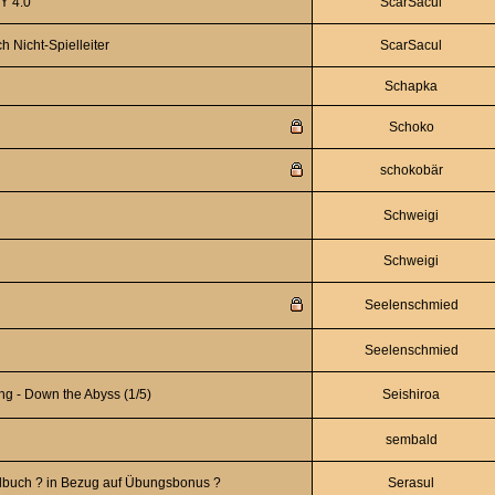
Y 4.0
ScarSacul
h Nicht-Spielleiter
ScarSacul
Schapka
Schoko
schokobär
Schweigi
Schweigi
Seelenschmied
Seelenschmied
g - Down the Abyss (1/5)
Seishiroa
sembald
dbuch ? in Bezug auf Übungsbonus ?
Serasul