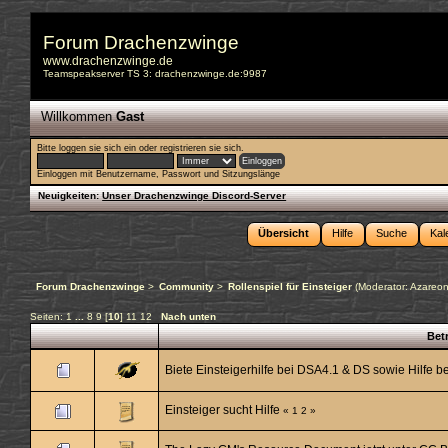
Forum Drachenzwinge
www.drachenzwinge.de
Teamspeakserver TS 3: drachenzwinge.de:9987
Willkommen
Gast
Bitte
loggen sie sich ein
oder
registrieren sie sich
.
Einloggen mit Benutzername, Passwort und Sitzungslänge
Neuigkeiten:
Unser Drachenzwinge Discord-Server
Übersicht
Hilfe
Suche
Kal
Forum Drachenzwinge
>
Community
>
Rollenspiel für Einsteiger
(Moderator:
Azareo
Seiten:
1
...
8
9
[
10
]
11
12
Nach unten
Betr
Biete Einsteigerhilfe bei DSA4.1 & DS sowie Hilfe 
Einsteiger sucht Hilfe
«
1
2
»