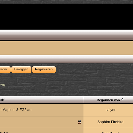
ender
Einloggen
Registrieren
n29
)
eff
Begonnen von
bei Maptool & FG2 an
salyer
Saphira Firebird