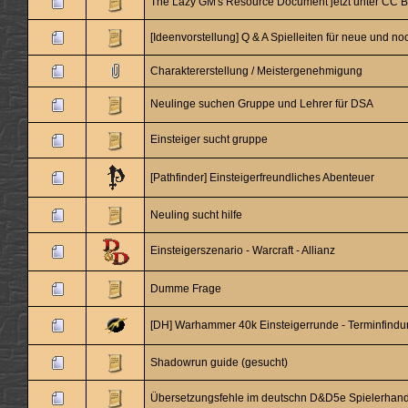
The Lazy GM's Resource Document jetzt unter CC B
[Ideenvorstellung] Q & A Spielleiten für neue und noc
Charaktererstellung / Meistergenehmigung
Neulinge suchen Gruppe und Lehrer für DSA
Einsteiger sucht gruppe
[Pathfinder] Einsteigerfreundliches Abenteuer
Neuling sucht hilfe
Einsteigerszenario - Warcraft - Allianz
Dumme Frage
[DH] Warhammer 40k Einsteigerrunde - Terminfindun
Shadowrun guide (gesucht)
Übersetzungsfehle im deutschn D&D5e Spielerhan