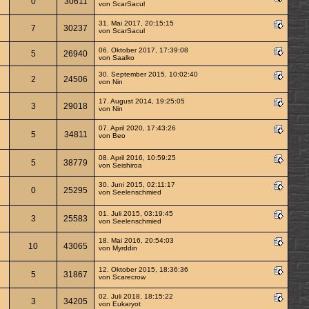
0
30611
von
ScarSacul
31. Mai 2017, 20:15:15
7
30237
von
ScarSacul
06. Oktober 2017, 17:39:08
5
26940
von
Saalko
30. September 2015, 10:02:40
2
24506
von
Nin
17. August 2014, 19:25:05
3
29018
von
Nin
07. April 2020, 17:43:26
5
34811
von Beo
08. April 2016, 10:59:25
5
38779
von
Seishiroa
30. Juni 2015, 02:11:17
0
25295
von
Seelenschmied
01. Juli 2015, 03:19:45
3
25583
von
Seelenschmied
18. Mai 2016, 20:54:03
10
43065
von
Myrddin
12. Oktober 2015, 18:36:36
5
31867
von
Scarecrow
02. Juli 2018, 18:15:22
3
34205
von
Eukaryot