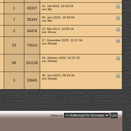
31. Juli 2013, 23:16:04
1
30337
von
Nin
05. Juni 2022, 19:58:56
7
35344
von
Nin
13. Mai 2014, 10:50:14
2
34476
von Shoxx
17. Dezember 2025, 11:27:34
von
Sinwist
23
74514
24. Oktober 2024, 16:37:10
von
Sinwist
60
201130
30. Juni 2023, 09:23:34
von
Sinwist
3
33645
Gehe zu: