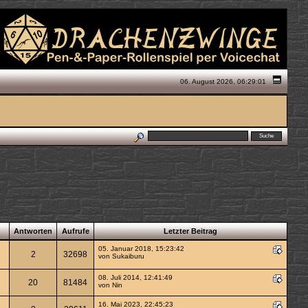
06. August 2026, 06:29:01
Antworten
Aufrufe
Letzter Beitrag
05. Januar 2018, 15:23:42
2
32698
von
Sukaiburu
08. Juli 2014, 12:41:49
20
81484
von
Nin
16. Mai 2023, 22:45:23