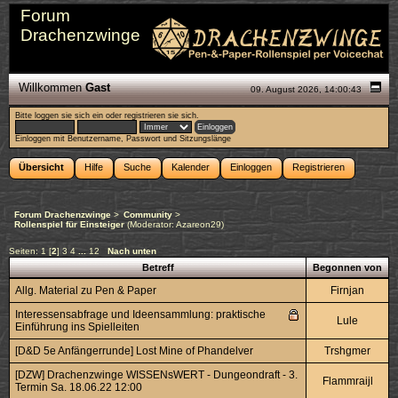
Forum
Drachenzwinge
Willkommen
Gast
09. August 2026, 14:00:43
Bitte
loggen sie sich ein
oder
registrieren sie sich
.
Einloggen mit Benutzername, Passwort und Sitzungslänge
Übersicht
Hilfe
Suche
Kalender
Einloggen
Registrieren
Forum Drachenzwinge
>
Community
>
Rollenspiel für Einsteiger
(Moderator:
Azareon29
)
Seiten:
1
[
2
]
3
4
...
12
Nach unten
Betreff
Begonnen von
Allg. Material zu Pen & Paper
Firnjan
Interessensabfrage und Ideensammlung: praktische
Lule
Einführung ins Spielleiten
[D&D 5e Anfängerrunde] Lost Mine of Phandelver
Trshgmer
[DZW] Drachenzwinge WISSENsWERT - Dungeondraft - 3.
Flammraijl
Termin Sa. 18.06.22 12:00