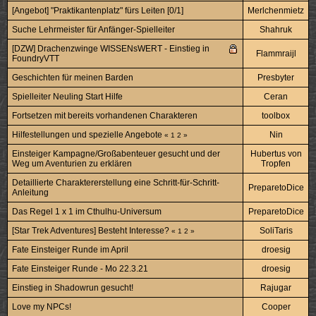
[Angebot] "Praktikantenplatz" fürs Leiten [0/1]
Merlchenmietz
Suche Lehrmeister für Anfänger-Spielleiter
Shahruk
[DZW] Drachenzwinge WISSENsWERT - Einstieg in
Flammraijl
FoundryVTT
Geschichten für meinen Barden
Presbyter
Spielleiter Neuling Start Hilfe
Ceran
Fortsetzen mit bereits vorhandenen Charakteren
toolbox
Hilfestellungen und spezielle Angebote
Nin
«
1
2
»
Einsteiger Kampagne/Großabenteuer gesucht und der
Hubertus von
Weg um Aventurien zu erklären
Tropfen
Detaillierte Charaktererstellung eine Schritt-für-Schritt-
PreparetoDice
Anleitung
Das Regel 1 x 1 im Cthulhu-Universum
PreparetoDice
[Star Trek Adventures] Besteht Interesse?
SoliTaris
«
1
2
»
Fate Einsteiger Runde im April
droesig
Fate Einsteiger Runde - Mo 22.3.21
droesig
Einstieg in Shadowrun gesucht!
Rajugar
Love my NPCs!
Cooper