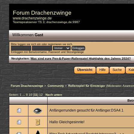
Forum Drachenzwinge
www.drachenzwinge.de
Teamspeakserver TS 3: drachenzwinge.de:9987
Willkommen
Gast
Bitte
loggen sie sich ein
oder
registrieren sie sich
.
Einloggen mit Benutzername, Passwort und Sitzungslänge
Neuigkeiten:
Was sind eure Pen-&-Paper-Rollenspiel Highlights des Jahres 2024?
Übersicht
Hilfe
Suche
Kal
Forum Drachenzwinge
>
Community
>
Rollenspiel für Einsteiger
(Moderator:
Azareo
Seiten:
1
...
9
10
[
11
]
12
Nach unten
Betr
Anfängerrunden gesucht für Anfänger.DSA4.1
Hallo Gleichgesinnte!