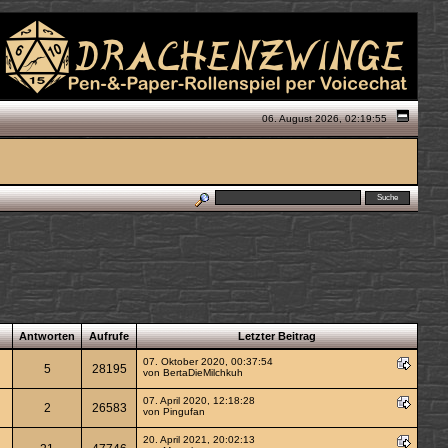
06. August 2026, 02:19:55
Antworten
Aufrufe
Letzter Beitrag
07. Oktober 2020, 00:37:54
5
28195
von
BertaDieMilchkuh
07. April 2020, 12:18:28
2
26583
von
Pingufan
20. April 2021, 20:02:13