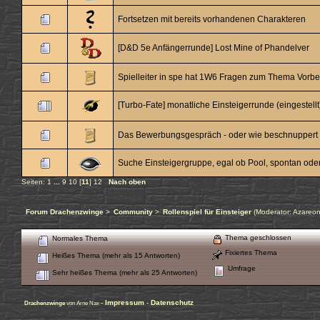
Fortsetzen mit bereits vorhandenen Charakteren
[D&D 5e Anfängerrunde] Lost Mine of Phandelver
Spielleiter in spe hat 1W6 Fragen zum Thema Vorbe
[Turbo-Fate] monatliche Einsteigerrunde (eingestellt
Das Bewerbungsgespräch - oder wie beschnuppert m
Suche Einsteigergruppe, egal ob Pool, spontan oder 
Seiten:
1
...
9
10
[
11
]
12
Nach oben
Forum Drachenzwinge
>
Community
>
Rollenspiel für Einsteiger
(Moderator:
Azareo
Thema geschlossen
Normales Thema
Fixiertes Thema
Heißes Thema (mehr als 15 Antworten)
Umfrage
Sehr heißes Thema (mehr als 25 Antworten)
-
Impressum
-
Datenschutz
Drachenzwinge
von Arne Nax