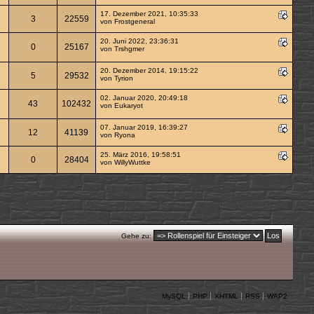
17. Dezember 2021, 10:35:33
3
22559
von
Frostgeneral
20. Juni 2022, 23:36:31
0
25167
von
Trshgmer
20. Dezember 2014, 19:15:22
5
29532
von Tyrion
02. Januar 2020, 20:49:18
43
102432
von
Eukaryot
07. Januar 2019, 16:39:27
12
41139
von Ryona
25. März 2016, 19:58:51
0
28404
von
WillyWuttke
Gehe zu:
MySQL
PHP
XHTML
RSS
WAP2