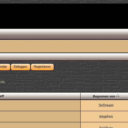
ender
Einloggen
Registrieren
n29
)
eff
Begonnen von
SirDream
sisyphos