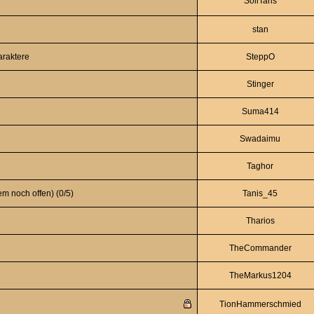
SoliTaris
stan
araktere
SteppO
Stinger
Suma414
Swadaimu
Taghor
em noch offen) (0/5)
Tanis_45
Tharios
TheCommander
TheMarkus1204
TionHammerschmied