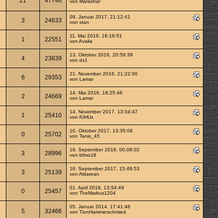
21
47746
von
Marashar
09. Januar 2017, 21:12:41
3
24633
von
stan
11. Mai 2019, 18:19:51
1
22551
von
Avalia
13. Oktober 2016, 20:59:39
4
23839
von
dx1
21. November 2016, 21:22:00
6
29353
von
Lamar
14. Mai 2016, 18:25:46
2
24669
von
Lamar
14. November 2017, 13:04:47
1
25410
von
fUHUx
10. Oktober 2017, 13:35:06
0
25702
von
Tanis_45
16. September 2016, 00:08:02
3
28996
von
bfmo18
16. September 2017, 15:48:53
3
25139
von
Aldarean
01. April 2018, 13:54:49
0
25457
von
TheMarkus1204
05. Januar 2014, 17:41:46
5
32466
von TionHammerschmied