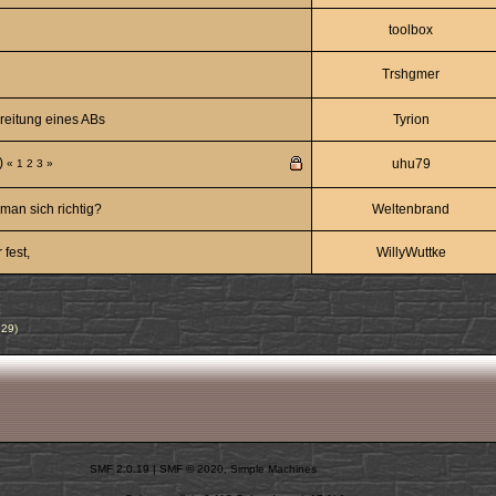
toolbox
Trshgmer
reitung eines ABs
Tyrion
)
uhu79
«
1
2
3
»
an sich richtig?
Weltenbrand
fest,
WillyWuttke
n29
)
SMF 2.0.19
|
SMF © 2020
,
Simple Machines