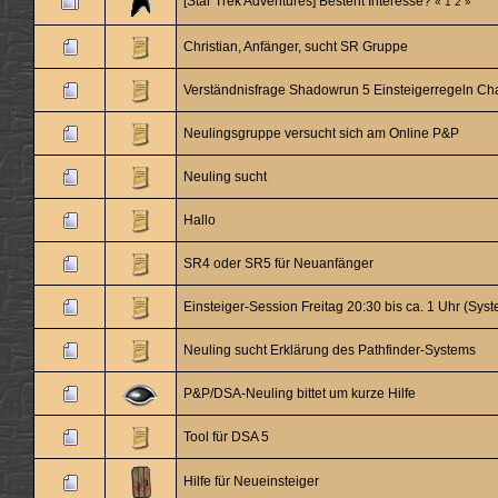
[Star Trek Adventures] Besteht Interesse?
«
1
2
»
Christian, Anfänger, sucht SR Gruppe
Verständnisfrage Shadowrun 5 Einsteigerregeln Ch
Neulingsgruppe versucht sich am Online P&P
Neuling sucht
Hallo
SR4 oder SR5 für Neuanfänger
Einsteiger-Session Freitag 20:30 bis ca. 1 Uhr (Syst
Neuling sucht Erklärung des Pathfinder-Systems
P&P/DSA-Neuling bittet um kurze Hilfe
Tool für DSA 5
Hilfe für Neueinsteiger