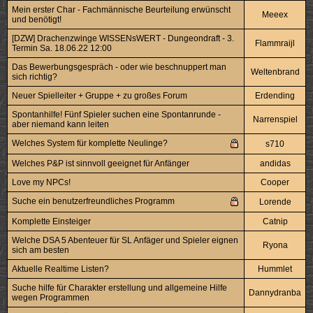
Mein erster Char - Fachmännische Beurteilung erwünscht
Meeex
und benötigt!
[DZW] Drachenzwinge WISSENsWERT - Dungeondraft - 3.
Flammraijl
Termin Sa. 18.06.22 12:00
Das Bewerbungsgespräch - oder wie beschnuppert man
Weltenbrand
sich richtig?
Neuer Spielleiter + Gruppe + zu großes Forum
Erdending
Spontanhilfe! Fünf Spieler suchen eine Spontanrunde -
Narrenspiel
aber niemand kann leiten
Welches System für komplette Neulinge?
s710
Welches P&P ist sinnvoll geeignet für Anfänger
andidas
Love my NPCs!
Cooper
Suche ein benutzerfreundliches Programm
Lorende
Komplette Einsteiger
Catnip
Welche DSA 5 Abenteuer für SL Anfäger und Spieler eignen
Ryona
sich am besten
Aktuelle Realtime Listen?
Hummlet
Suche hilfe für Charakter erstellung und allgemeine Hilfe
Dannydranba
wegen Programmen