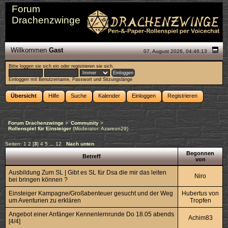
Forum
Drachenzwinge
Willkommen
Gast
07. August 2026, 04:46:13
Bitte
loggen sie sich ein
oder
registrieren sie sich
.
Einloggen mit Benutzername, Passwort und Sitzungslänge
Übersicht
Hilfe
Suche
Kalender
Einloggen
Registrieren
Forum Drachenzwinge
>
Community
>
Rollenspiel für Einsteiger
(Moderator:
Azareon29
)
Seiten:
1
2
[
3
]
4
5
...
12
Nach unten
Begonnen
Betreff
von
Ausbildung Zum SL | Gibt es SL für Dsa die mir das leiten
Niro
bei bringen können ?
Einsteiger Kampagne/Großabenteuer gesucht und der Weg
Hubertus von
um Aventurien zu erklären
Tropfen
Angebot einer Anfänger Kennenlernrunde Do 18.05 abends
Achim83
[4/4]