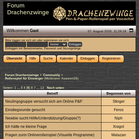
Forum
Drachenzwinge
Willkommen
Gast
07. August 2026, 11:29:18
Bitte
loggen sie sich ein
oder
registrieren sie sich
.
Einloggen mit Benutzername, Passwort und Sitzungslänge
Übersicht
Hilfe
Suche
Kalender
Einloggen
Registrieren
Forum Drachenzwinge
>
Community
>
Rollenspiel für Einsteiger
(Moderator:
Azareon29
)
Seiten:
1
...
3
4
[
5
]
6
7
...
12
Nach unten
Betreff
Begonnen von
Neulingsgruppe versucht sich am Online P&P
Stinger
Einstiegsrunde gesucht
Feros
Newbie sucht Hillfe/Unterstützung/Gruppe(?)
Niph
Ich hätte ne kleine Frage
Xragol
Fragen zurm Onlinerollenspiel (Visuelle Programme)
Malazan