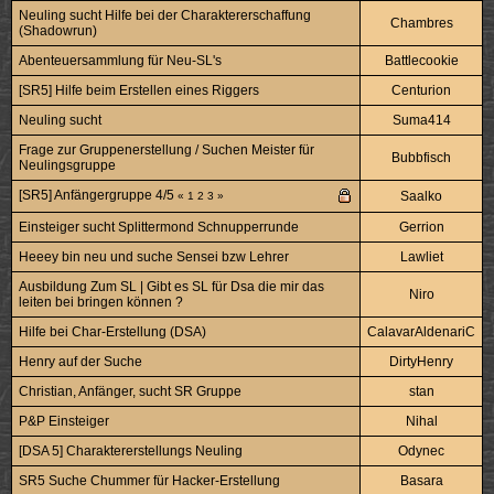
Neuling sucht Hilfe bei der Charaktererschaffung
Chambres
(Shadowrun)
Abenteuersammlung für Neu-SL's
Battlecookie
[SR5] Hilfe beim Erstellen eines Riggers
Centurion
Neuling sucht
Suma414
Frage zur Gruppenerstellung / Suchen Meister für
Bubbfisch
Neulingsgruppe
[SR5] Anfängergruppe 4/5
Saalko
«
1
2
3
»
Einsteiger sucht Splittermond Schnupperrunde
Gerrion
Heeey bin neu und suche Sensei bzw Lehrer
Lawliet
Ausbildung Zum SL | Gibt es SL für Dsa die mir das
Niro
leiten bei bringen können ?
Hilfe bei Char-Erstellung (DSA)
CalavarAldenariC
Henry auf der Suche
DirtyHenry
Christian, Anfänger, sucht SR Gruppe
stan
P&P Einsteiger
Nihal
[DSA 5] Charaktererstellungs Neuling
Odynec
SR5 Suche Chummer für Hacker-Erstellung
Basara