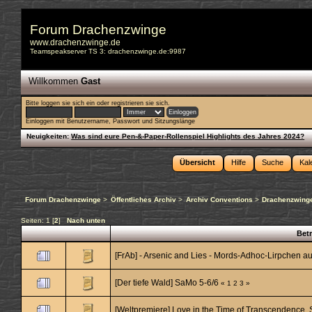
Forum Drachenzwinge
www.drachenzwinge.de
Teamspeakserver TS 3: drachenzwinge.de:9987
Willkommen
Gast
Bitte
loggen sie sich ein
oder
registrieren sie sich
.
Einloggen mit Benutzername, Passwort und Sitzungslänge
Neuigkeiten:
Was sind eure Pen-&-Paper-Rollenspiel Highlights des Jahres 2024?
Übersicht
Hilfe
Suche
Kal
Forum Drachenzwinge
>
Öffentliches Archiv
>
Archiv Conventions
>
Drachenzwinge
Seiten:
1
[
2
]
Nach unten
Betr
[FrAb] - Arsenic and Lies - Mords-Adhoc-Lirpchen auf
[Der tiefe Wald] SaMo 5-6/6
«
1
2
3
»
[Weltpremiere] Love in the Time of Transcendence, 