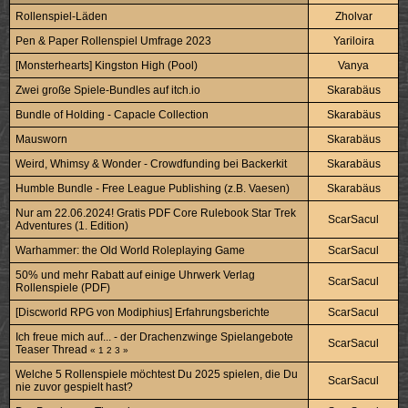
Rollenspiel-Läden
Zholvar
Pen & Paper Rollenspiel Umfrage 2023
Yariloira
[Monsterhearts] Kingston High (Pool)
Vanya
Zwei große Spiele-Bundles auf itch.io
Skarabäus
Bundle of Holding - Capacle Collection
Skarabäus
Mausworn
Skarabäus
Weird, Whimsy & Wonder - Crowdfunding bei Backerkit
Skarabäus
Humble Bundle - Free League Publishing (z.B. Vaesen)
Skarabäus
Nur am 22.06.2024! Gratis PDF Core Rulebook Star Trek
ScarSacul
Adventures (1. Edition)
Warhammer: the Old World Roleplaying Game
ScarSacul
50% und mehr Rabatt auf einige Uhrwerk Verlag
ScarSacul
Rollenspiele (PDF)
[Discworld RPG von Modiphius] Erfahrungsberichte
ScarSacul
Ich freue mich auf... - der Drachenzwinge Spielangebote
ScarSacul
Teaser Thread
«
1
2
3
»
Welche 5 Rollenspiele möchtest Du 2025 spielen, die Du
ScarSacul
nie zuvor gespielt hast?