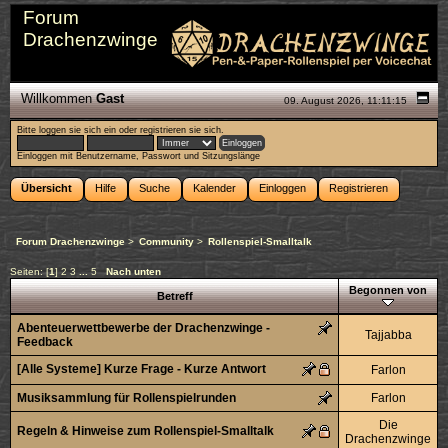
Forum
Drachenzwinge
Willkommen
Gast
09. August 2026, 11:11:15
Bitte
loggen sie sich ein
oder
registrieren sie sich
.
Einloggen mit Benutzername, Passwort und Sitzungslänge
Übersicht
Hilfe
Suche
Kalender
Einloggen
Registrieren
Forum Drachenzwinge
>
Community
>
Rollenspiel-Smalltalk
Seiten: [
1
]
2
3
...
5
Nach unten
Begonnen von
Betreff
Abenteuerwettbewerbe der Drachenzwinge -
Tajjabba
Feedback
[Alle Systeme] Kurze Frage - Kurze Antwort
Farlon
Musiksammlung für Rollenspielrunden
Farlon
Die
Regeln & Hinweise zum Rollenspiel-Smalltalk
Drachenzwinge