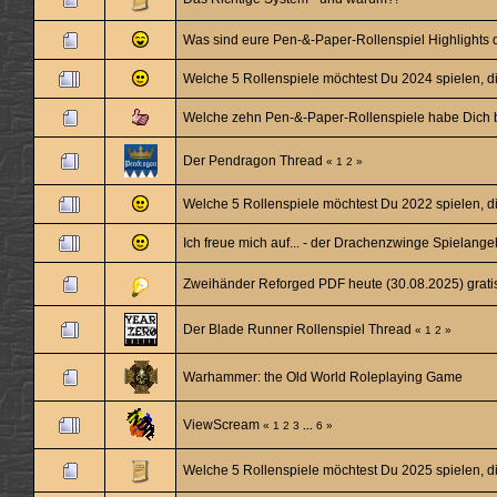
Was sind eure Pen-&-Paper-Rollenspiel Highlights
Welche 5 Rollenspiele möchtest Du 2024 spielen, di
Welche zehn Pen-&-Paper-Rollenspiele habe Dich 
Der Pendragon Thread
«
1
2
»
Welche 5 Rollenspiele möchtest Du 2022 spielen, di
Ich freue mich auf... - der Drachenzwinge Spielang
Zweihänder Reforged PDF heute (30.08.2025) grati
Der Blade Runner Rollenspiel Thread
«
1
2
»
Warhammer: the Old World Roleplaying Game
ViewScream
«
1
2
3
...
6
»
Welche 5 Rollenspiele möchtest Du 2025 spielen, di