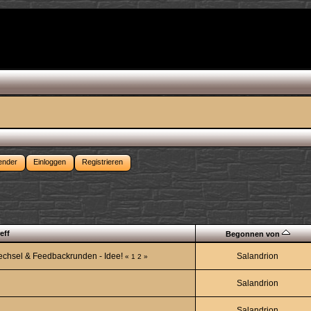
ender
Einloggen
Registrieren
eff
Begonnen von
echsel & Feedbackrunden - Idee!
Salandrion
«
1
2
»
Salandrion
Salandrion