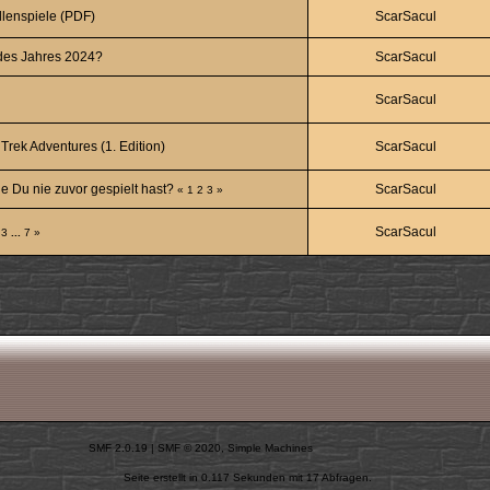
llenspiele (PDF)
ScarSacul
 des Jahres 2024?
ScarSacul
ScarSacul
rek Adventures (1. Edition)
ScarSacul
e Du nie zuvor gespielt hast?
ScarSacul
«
1
2
3
»
ScarSacul
3
...
7
»
SMF 2.0.19
|
SMF © 2020
,
Simple Machines
Seite erstellt in 0.117 Sekunden mit 17 Abfragen.