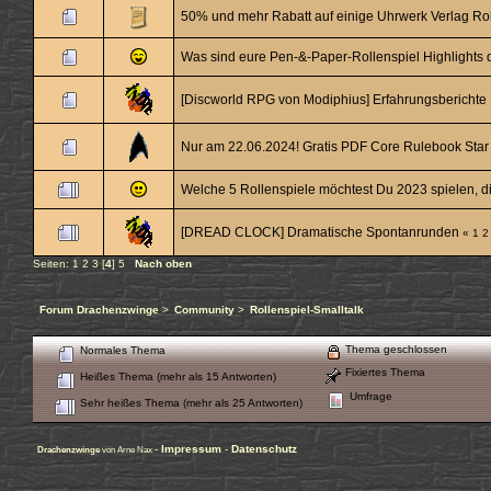
50% und mehr Rabatt auf einige Uhrwerk Verlag Ro
Was sind eure Pen-&-Paper-Rollenspiel Highlights
[Discworld RPG von Modiphius] Erfahrungsberichte
Nur am 22.06.2024! Gratis PDF Core Rulebook Star T
Welche 5 Rollenspiele möchtest Du 2023 spielen, di
[DREAD CLOCK] Dramatische Spontanrunden
«
1
2
Seiten:
1
2
3
[
4
]
5
Nach oben
Forum Drachenzwinge
>
Community
>
Rollenspiel-Smalltalk
Thema geschlossen
Normales Thema
Fixiertes Thema
Heißes Thema (mehr als 15 Antworten)
Umfrage
Sehr heißes Thema (mehr als 25 Antworten)
-
Impressum
-
Datenschutz
Drachenzwinge
von Arne Nax