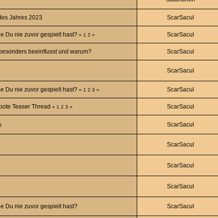
 des Jahres 2023
ScarSacul
e Du nie zuvor gespielt hast?
ScarSacul
«
1
2
»
besonders beeinflusst und warum?
ScarSacul
ScarSacul
e Du nie zuvor gespielt hast?
ScarSacul
«
1
2
3
»
ebote Teaser Thread
ScarSacul
«
1
2
3
»
s
ScarSacul
ScarSacul
ScarSacul
ScarSacul
e Du nie zuvor gespielt hast?
ScarSacul