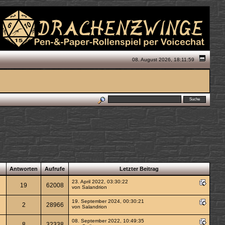
08. August 2026, 18:11:59
Antworten
Aufrufe
Letzter Beitrag
23. April 2022, 03:30:22
19
62008
von
Salandrion
19. September 2024, 00:30:21
2
28966
von
Salandrion
08. September 2022, 10:49:35
8
32338