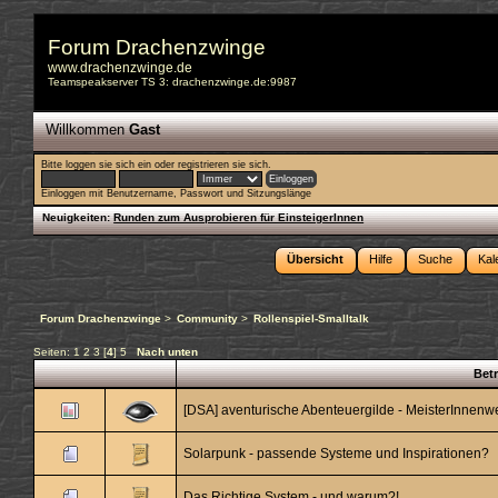
Forum Drachenzwinge
www.drachenzwinge.de
Teamspeakserver TS 3: drachenzwinge.de:9987
Willkommen
Gast
Bitte
loggen sie sich ein
oder
registrieren sie sich
.
Einloggen mit Benutzername, Passwort und Sitzungslänge
Neuigkeiten:
Runden zum Ausprobieren für EinsteigerInnen
Übersicht
Hilfe
Suche
Kal
Forum Drachenzwinge
>
Community
>
Rollenspiel-Smalltalk
Seiten:
1
2
3
[
4
]
5
Nach unten
Betr
[DSA] aventurische Abenteuergilde - MeisterInnenw
Solarpunk - passende Systeme und Inspirationen?
Das Richtige System - und warum?!