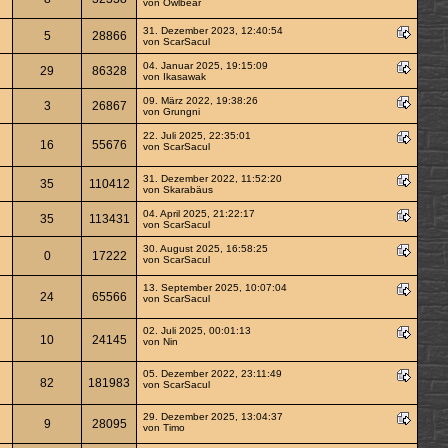
von
Owlbear
31. Dezember 2023, 12:40:54
5
28866
von
ScarSacul
04. Januar 2025, 19:15:09
29
86328
von
Ikasawak
09. März 2022, 19:38:26
3
26867
von
Grungni
22. Juli 2025, 22:35:01
16
55676
von
ScarSacul
31. Dezember 2022, 11:52:20
35
110412
von
Skarabäus
04. April 2025, 21:22:17
35
113431
von
ScarSacul
30. August 2025, 16:58:25
0
17222
von
ScarSacul
13. September 2025, 10:07:04
24
65566
von
ScarSacul
02. Juli 2025, 00:01:13
10
24145
von
Nin
05. Dezember 2022, 23:11:49
82
181983
von
ScarSacul
29. Dezember 2025, 13:04:37
9
28095
von
Timo