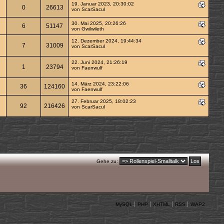
19. Januar 2023, 20:30:02
0
26613
von
ScarSacul
30. Mai 2025, 20:26:26
6
51147
von
Gwilwileth
12. Dezember 2024, 19:44:34
7
31009
von
ScarSacul
22. Juni 2024, 21:26:19
1
23794
von
Faenwulf
14. März 2024, 23:22:06
36
124160
von
Faenwulf
27. Februar 2025, 18:02:23
92
216426
von
ScarSacul
Gehe zu:
MySQL
PHP
XHTML
RSS
WAP2