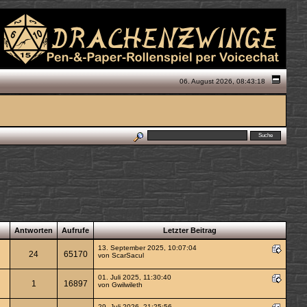
06. August 2026, 08:43:18
Antworten
Aufrufe
Letzter Beitrag
13. September 2025, 10:07:04
24
65170
von
ScarSacul
01. Juli 2025, 11:30:40
1
16897
von
Gwilwileth
29. Juli 2026, 21:25:56