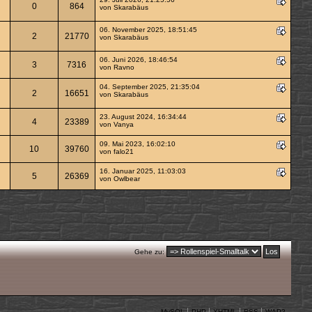
0
864
von
Skarabäus
06. November 2025, 18:51:45
2
21770
von
Skarabäus
06. Juni 2026, 18:46:54
3
7316
von
Ravno
04. September 2025, 21:35:04
2
16651
von
Skarabäus
23. August 2024, 16:34:44
4
23389
von
Vanya
09. Mai 2023, 16:02:10
10
39760
von
falo21
16. Januar 2025, 11:03:03
5
26369
von
Owlbear
Gehe zu:
MySQL
PHP
XHTML
RSS
WAP2