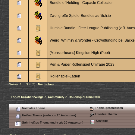
Bundle of Holding - Capacle Collection
Zwei große Spiele-Bundles auf itch.io
Humble Bundle - Free League Publishing (z.B. Vae
Weird, Whimsy & Wonder - Crowdfunding bei Backer
[Monsterhearts] Kingston High (Pool)
Pen & Paper Rollenspiel Umfrage 2023
Rollenspiel-Läden
Seiten:
1
...
3
4
[
5
]
Nach oben
Forum Drachenzwinge
>
Community
>
Rollenspiel-Smalltalk
Thema geschlossen
Normales Thema
Fixiertes Thema
Heißes Thema (mehr als 15 Antworten)
Umfrage
Sehr heißes Thema (mehr als 25 Antworten)