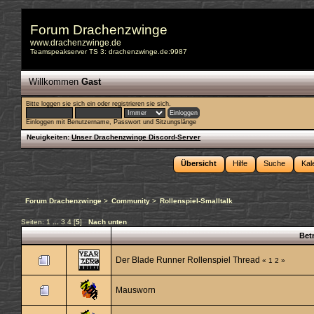
Forum Drachenzwinge
www.drachenzwinge.de
Teamspeakserver TS 3: drachenzwinge.de:9987
Willkommen
Gast
Bitte
loggen sie sich ein
oder
registrieren sie sich
.
Einloggen mit Benutzername, Passwort und Sitzungslänge
Neuigkeiten:
Unser Drachenzwinge Discord-Server
Übersicht
Hilfe
Suche
Kal
Forum Drachenzwinge
>
Community
>
Rollenspiel-Smalltalk
Seiten:
1
...
3
4
[
5
]
Nach unten
Betr
Der Blade Runner Rollenspiel Thread
«
1
2
»
Mausworn