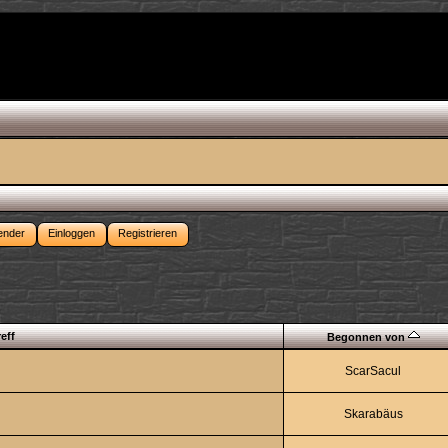
ender
Einloggen
Registrieren
eff
Begonnen von
ScarSacul
Skarabäus