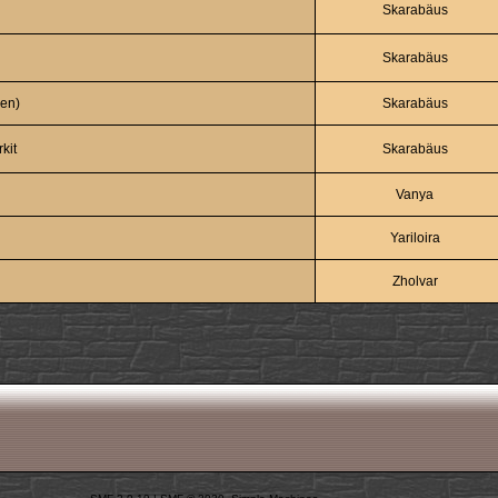
Skarabäus
Skarabäus
sen)
Skarabäus
kit
Skarabäus
Vanya
Yariloira
Zholvar