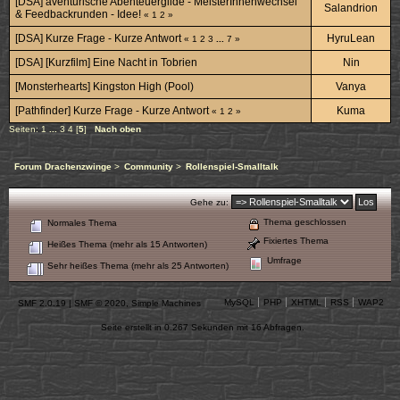
[DSA] aventurische Abenteuergilde - MeisterInnenwechsel
Salandrion
& Feedbackrunden - Idee!
«
1
2
»
[DSA] Kurze Frage - Kurze Antwort
HyruLean
«
1
2
3
...
7
»
[DSA] [Kurzfilm] Eine Nacht in Tobrien
Nin
[Monsterhearts] Kingston High (Pool)
Vanya
[Pathfinder] Kurze Frage - Kurze Antwort
Kuma
«
1
2
»
Seiten:
1
...
3
4
[
5
]
Nach oben
Forum Drachenzwinge
>
Community
>
Rollenspiel-Smalltalk
Gehe zu:
Thema geschlossen
Normales Thema
Fixiertes Thema
Heißes Thema (mehr als 15 Antworten)
Umfrage
Sehr heißes Thema (mehr als 25 Antworten)
MySQL
PHP
XHTML
RSS
WAP2
SMF 2.0.19
|
SMF © 2020
,
Simple Machines
Seite erstellt in 0.267 Sekunden mit 16 Abfragen.