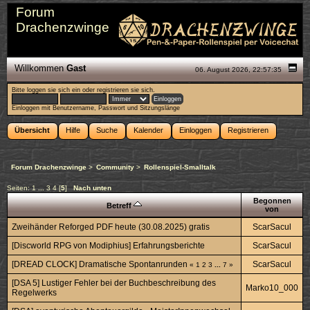
Forum
Drachenzwinge
Willkommen
Gast
06. August 2026, 22:57:35
Bitte
loggen sie sich ein
oder
registrieren sie sich
.
Einloggen mit Benutzername, Passwort und Sitzungslänge
Übersicht
Hilfe
Suche
Kalender
Einloggen
Registrieren
Forum Drachenzwinge
>
Community
>
Rollenspiel-Smalltalk
Seiten:
1
...
3
4
[
5
]
Nach unten
Begonnen
Betreff
von
Zweihänder Reforged PDF heute (30.08.2025) gratis
ScarSacul
[Discworld RPG von Modiphius] Erfahrungsberichte
ScarSacul
[DREAD CLOCK] Dramatische Spontanrunden
ScarSacul
«
1
2
3
...
7
»
[DSA 5] Lustiger Fehler bei der Buchbeschreibung des
Marko10_000
Regelwerks