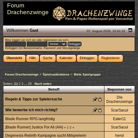
Forum
Drachenzwinge
Willkommen
Gast
07. August 2026, 10:41:32
Bitte
loggen sie sich ein
oder
registrieren sie sich
.
Einloggen mit Benutzername, Passwort und Sitzungslänge
Übersicht
Hilfe
Suche
Kalender
Einloggen
Registrieren
Forum Drachenzwinge
>
Spielrundenbörse
>
Biete Spielgruppe
Seiten: [
1
]
2
3
...
25
Nach unten
Betreff
Begonnen von
Die
Regeln & Tipps zur Spielersuche
Drachenzwinge
Wie bewerbe ich mich richtig?
ScarSacul
Blade Runner RPG langfristig
Eater11
[Blade Runner] Justice For All (4/4)
ScarSacul
«
1
2
»
Degenesis Rebirth Kampagne sucht Mitspielerin
hend