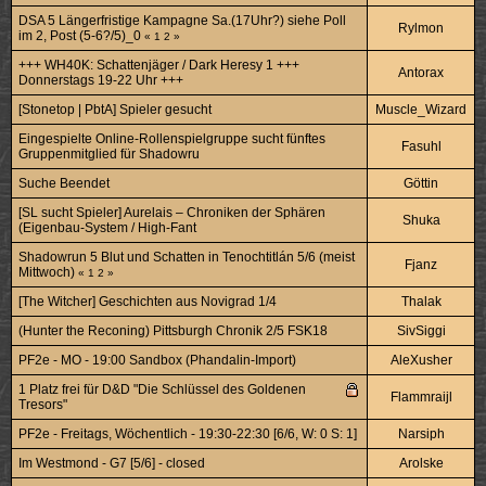
DSA 5 Längerfristige Kampagne Sa.(17Uhr?) siehe Poll
Rylmon
im 2, Post (5-6?/5)_0
«
1
2
»
+++ WH40K: Schattenjäger / Dark Heresy 1 +++
Antorax
Donnerstags 19-22 Uhr +++
[Stonetop | PbtA] Spieler gesucht
Muscle_Wizard
Eingespielte Online-Rollenspielgruppe sucht fünftes
Fasuhl
Gruppenmitglied für Shadowru
Suche Beendet
Göttin
[SL sucht Spieler] Aurelais – Chroniken der Sphären
Shuka
(Eigenbau-System / High-Fant
Shadowrun 5 Blut und Schatten in Tenochtitlán 5/6 (meist
Fjanz
Mittwoch)
«
1
2
»
[The Witcher] Geschichten aus Novigrad 1/4
Thalak
(Hunter the Reconing) Pittsburgh Chronik 2/5 FSK18
SivSiggi
PF2e - MO - 19:00 Sandbox (Phandalin-Import)
AleXusher
1 Platz frei für D&D "Die Schlüssel des Goldenen
Flammraijl
Tresors"
PF2e - Freitags, Wöchentlich - 19:30-22:30 [6/6, W: 0 S: 1]
Narsiph
Im Westmond - G7 [5/6] - closed
Arolske