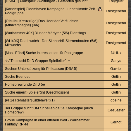
[DSA4.1] Planspiel: Zwölfbirgen - Gefährten gesucht
Freygeist
[Kartenspiel] Gloomhaven Kampagne - unbestimmte Zeit -
Frostgeneral
Poolgruppe
[Cthulhu Kreuzzüge] Das Heer der Verfluchten
Frostgeneral
(Minikampagne) (3/6)
[Warhammer 40K] Blut der Märtyrer (5/6) Dienstags
Frostgeneral
[WH40K] Deathwatch - Der Slinnartrift Sternenhaufen (5/6)
Frostgeneral
Mittwochs
[Mass Effect] Suche Interessenten für Poolgruppe
fUHUx
✧˖°Trio sucht DnD Gruppe/ Spielleiter°˖✧
Ganyu
Suchen Unterstützung für Phileasson (DSA 5)
Gavriel
Suche Beendet
Göttin
Homebrewrunde DnD 5e
Göttin
Suche eine(n) Spieler(in) (Geschlossen)
Göttin
[PF2e Remaster] Gildenwelt (1)
gbeine
3er Gruppe sucht DM für beliebige 5e Kampagne (auch
GeeSaster
Homebrew)
Große Kampagne in einer offenen Welt - Warhammer
Gernot
Fantasy RP 4e