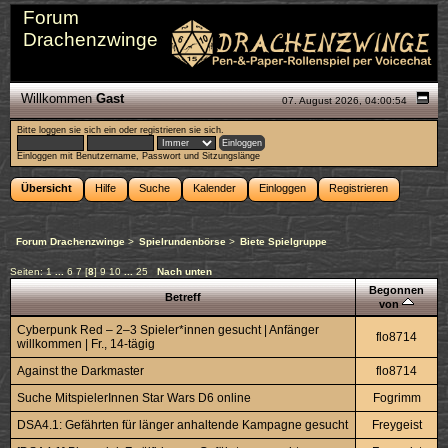
Forum
Drachenzwinge
Willkommen
Gast
07. August 2026, 04:00:54
Bitte
loggen sie sich ein
oder
registrieren sie sich
.
Einloggen mit Benutzername, Passwort und Sitzungslänge
Übersicht
Hilfe
Suche
Kalender
Einloggen
Registrieren
Forum Drachenzwinge
>
Spielrundenbörse
>
Biete Spielgruppe
Seiten:
1
...
6
7
[
8
]
9
10
...
25
Nach unten
Begonnen
Betreff
von
Cyberpunk Red – 2–3 Spieler*innen gesucht | Anfänger
flo8714
willkommen | Fr., 14‑tägig
Against the Darkmaster
flo8714
Suche MitspielerInnen Star Wars D6 online
Fogrimm
DSA4.1: Gefährten für länger anhaltende Kampagne gesucht
Freygeist