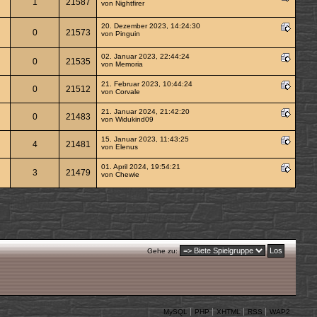
1
21587
von
Nightfirer
20. Dezember 2023, 14:24:30
0
21573
von
Pinguin
02. Januar 2023, 22:44:24
0
21535
von
Memoria
21. Februar 2023, 10:44:24
0
21512
von
Corvale
21. Januar 2024, 21:42:20
0
21483
von
Widukind09
15. Januar 2023, 11:43:25
4
21481
von
Elenus
01. April 2024, 19:54:21
3
21479
von
Chewie
Gehe zu:
MySQL
PHP
XHTML
RSS
WAP2