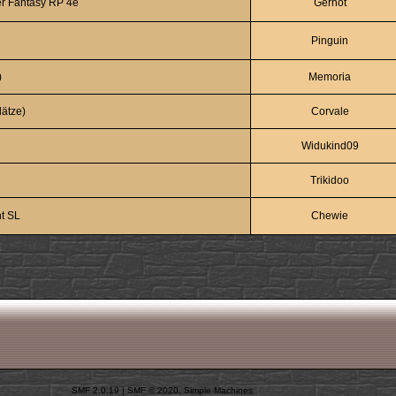
r Fantasy RP 4e
Gernot
Pinguin
)
Memoria
lätze)
Corvale
Widukind09
Trikidoo
t SL
Chewie
SMF 2.0.19
|
SMF © 2020
,
Simple Machines