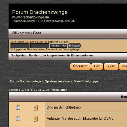
Forum Drachenzwinge
www.drachenzwinge.de
Teamspeakserver TS 3: drachenzwinge.de:9987
Willkommen
Gast
Bitte
loggen sie sich ein
oder
registrieren sie sich
.
Einloggen mit Benutzername, Passwort und Sitzungslänge
Neuigkeiten:
Runden zum Ausprobieren für EinsteigerInnen
Übersicht
Hilfe
Suche
Kal
Forum Drachenzwinge
>
Spielrundenbörse
>
Biete Spielgruppe
Seiten:
1
...
7
8
[
9
]
10
11
...
25
Nach unten
Betr
Dnd im Schichtbetrieb
Anfänger Meister sucht Mitspieler für DSA 5