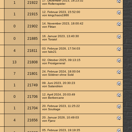
17. Dezember 2023, 18:23:32
1
21922
von
Rollenspieler
12. Februar 2023, 15:52:00
1
21915
von
kingchaos1986
14. November 2023, 18:00:42
0
21902
von
Filrian
16. Januar 2023, 13:40:30
0
21885
von
Toraiol
03. Februar 2026, 17:54:03
4
21811
von
falo21
02. Oktober 2025, 09:13:15
13
21808
von
Frostgeneral
24. Februar 2024, 18:00:04
7
21801
von
Söldner ohne Sold
09. Juni 2023, 20:30:23
1
21749
von
Salandrion
12. April 2024, 20:03:49
0
21706
von
Berbercane
20. Februar 2023, 11:25:22
1
21704
von
Soulrage
20. Januar 2026, 10:49:03
4
21656
von
Fjanz
05. Februar 2023, 19:19:35