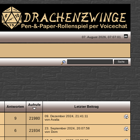
07. August 2026, 07:07:01
Aufrufe
Antworten
Letzter Beitrag
09. Dezember 2024, 21:41:11
9
21980
von
Avalia
23. September 2024, 20:07:58
6
21934
von
Dom