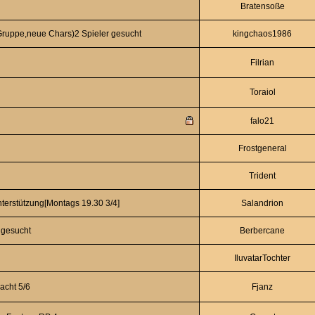
Bratensoße
uppe,neue Chars)2 Spieler gesucht
kingchaos1986
Filrian
Toraiol
falo21
Frostgeneral
Trident
nterstützung[Montags 19.30 3/4]
Salandrion
 gesucht
Berbercane
IluvatarTochter
acht 5/6
Fjanz