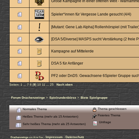
Große Kampagne in einer offenen Welt - Warhamme
Spieler*innen für Vergesse Lande gesucht (4/4)
[Mutant: Gene Lab Alpha] Rollenhörspiel (mit Trailer
[DSA 5/Diverse] MASPS sucht Verstärkung (2 freie P
Kampagne auf Mittelerde
DSA 5 für Anfänger
PF2 oder DnD5: Gewachsene 6Spieler Gruppe such
Seiten:
1
...
7
8
[
9
]
10
11
...
25
Nach oben
Forum Drachenzwinge
>
Spielrundenbörse
>
Biete Spielgruppe
Thema geschlossen
Normales Thema
Fixiertes Thema
Heißes Thema (mehr als 15 Antworten)
Umfrage
Sehr heißes Thema (mehr als 25 Antworten)
-
Impressum
-
Datenschutz
Drachenzwinge
von Arne Nax