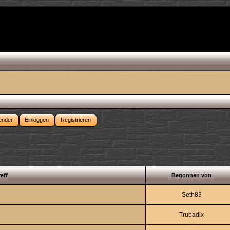
ender
Einloggen
Registrieren
eff
Begonnen von
Seth83
Trubadix