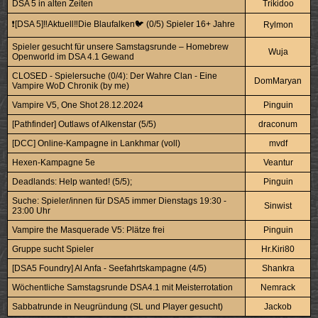
DSA 5 in alten Zeiten
Trikidoo
❗[DSA 5]‼️Aktuell‼️Die Blaufalken🐦 (0/5) Spieler 16+ Jahre
Rylmon
Spieler gesucht für unsere Samstagsrunde – Homebrew
Wuja
Openworld im DSA 4.1 Gewand
CLOSED - Spielersuche (0/4): Der Wahre Clan - Eine
DomMaryan
Vampire WoD Chronik (by me)
Vampire V5, One Shot 28.12.2024
Pinguin
[Pathfinder] Outlaws of Alkenstar (5/5)
draconum
[DCC] Online-Kampagne in Lankhmar (voll)
mvdf
Hexen-Kampagne 5e
Veantur
Deadlands: Help wanted! (5/5);
Pinguin
Suche: Spieler/innen für DSA5 immer Dienstags 19:30 -
Sinwist
23:00 Uhr
Vampire the Masquerade V5: Plätze frei
Pinguin
Gruppe sucht Spieler
Hr.Kiri80
[DSA5 Foundry] Al Anfa - Seefahrtskampagne (4/5)
Shankra
Wöchentliche Samstagsrunde DSA4.1 mit Meisterrotation
Nemrack
Sabbatrunde in Neugründung (SL und Player gesucht)
Jackob