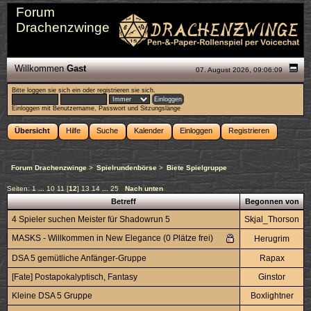
Forum
Drachenzwinge
Willkommen
Gast
07. August 2026, 09:06:09
Bitte
loggen sie sich ein
oder
registrieren sie sich
.
Einloggen mit Benutzername, Passwort und Sitzungslänge
Übersicht
Hilfe
Suche
Kalender
Einloggen
Registrieren
Forum Drachenzwinge
>
Spielrundenbörse
>
Biete Spielgruppe
Seiten:
1
...
10
11
[
12
]
13
14
...
25
Nach unten
Betreff
Begonnen von
4 Spieler suchen Meister für Shadowrun 5
Skjal_Thorson
MASKS - Willkommen in New Elegance (0 Plätze frei)
Herugrim
DSA 5 gemütliche Anfänger-Gruppe
Rapax
[Fate] Postapokalyptisch, Fantasy
Ginstor
Kleine DSA 5 Gruppe
Boxlightner