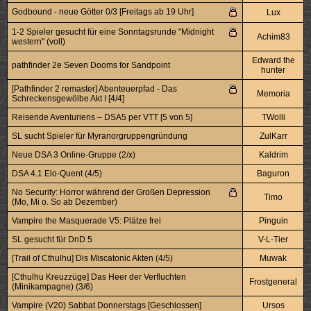
Godbound - neue Götter 0/3 [Freitags ab 19 Uhr]
Lux
1-2 Spieler gesucht für eine Sonntagsrunde "Midnight
Achim83
western" (voll)
Edward the
pathfinder 2e Seven Dooms for Sandpoint
hunter
[Pathfinder 2 remaster] Abenteuerpfad - Das
Memoria
Schreckensgewölbe Akt I [4/4]
Reisende Aventuriens – DSA5 per VTT [5 von 5]
TWolli
SL sucht Spieler für Myranorgruppengründung
ZulKarr
Neue DSA 3 Online-Gruppe (2/x)
Kaldrim
DSA 4.1 Elo-Quent (4/5)
Baguron
No Security: Horror während der Großen Depression
Timo
(Mo, Mi o. So ab Dezember)
Vampire the Masquerade V5: Plätze frei
Pinguin
SL gesucht für DnD 5
V-L-Tier
[Trail of Cthulhu] Dis Miscatonic Akten (4/5)
Muwak
[Cthulhu Kreuzzüge] Das Heer der Verfluchten
Frostgeneral
(Minikampagne) (3/6)
Vampire (V20) Sabbat Donnerstags [Geschlossen]
Ursos