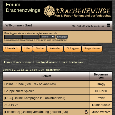
Forum
Drachenzwinge
Willkommen
Gast
08. August 2026, 21:27:19
Bitte
loggen sie sich ein
oder
registrieren sie sich
.
Einloggen mit Benutzername, Passwort und Sitzungslänge
Übersicht
Hilfe
Suche
Kalender
Einloggen
Registrieren
Forum Drachenzwinge
>
Spielrundenbörse
>
Biete Spielgruppe
Seiten:
1
...
11
12
[
13
]
14
15
...
25
Nach unten
Begonnen
Betreff
von
Online Runde (Star Trek Advantures)
Dragy
Gruppe sucht Spieler
Hr.Kiri80
[DCC] Online-Kampagne in Lankhmar (voll)
mvdf
SCION 2e
Rumbaracke
[Exalted3e] [Online] Verstärkung gesucht (3/5)
Musclewizard