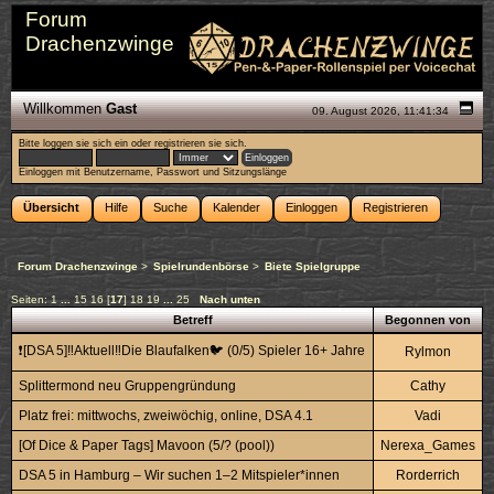
Forum
Drachenzwinge
Willkommen
Gast
09. August 2026, 11:41:34
Bitte
loggen sie sich ein
oder
registrieren sie sich
.
Einloggen mit Benutzername, Passwort und Sitzungslänge
Übersicht
Hilfe
Suche
Kalender
Einloggen
Registrieren
Forum Drachenzwinge
>
Spielrundenbörse
>
Biete Spielgruppe
Seiten:
1
...
15
16
[
17
]
18
19
...
25
Nach unten
Betreff
Begonnen von
❗[DSA 5]‼️Aktuell‼️Die Blaufalken🐦 (0/5) Spieler 16+ Jahre
Rylmon
Splittermond neu Gruppengründung
Cathy
Platz frei: mittwochs, zweiwöchig, online, DSA 4.1
Vadi
[Of Dice & Paper Tags] Mavoon (5/? (pool))
Nerexa_Games
DSA 5 in Hamburg – Wir suchen 1–2 Mitspieler*innen
Rorderrich