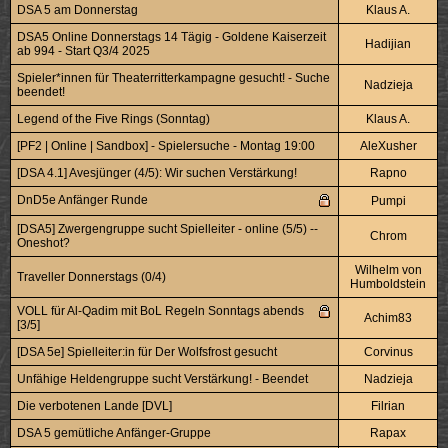
DSA 5 am Donnerstag
Klaus A.
DSA5 Online Donnerstags 14 Tägig - Goldene Kaiserzeit
Hadijian
ab 994 - Start Q3/4 2025
Spieler*innen für Theaterritterkampagne gesucht! - Suche
Nadzieja
beendet!
Legend of the Five Rings (Sonntag)
Klaus A.
[PF2 | Online | Sandbox] - Spielersuche - Montag 19:00
AleXusher
[DSA 4.1] Avesjünger (4/5): Wir suchen Verstärkung!
Rapno
DnD5e Anfänger Runde
Pumpi
[DSA5] Zwergengruppe sucht Spielleiter - online (5/5) --
Chrom
Oneshot?
Wilhelm von
Traveller Donnerstags (0/4)
Humboldstein
VOLL für Al-Qadim mit BoL Regeln Sonntags abends
Achim83
[3/5]
[DSA 5e] Spielleiter:in für Der Wolfsfrost gesucht
Corvinus
Unfähige Heldengruppe sucht Verstärkung! - Beendet
Nadzieja
Die verbotenen Lande [DVL]
Filrian
DSA 5 gemütliche Anfänger-Gruppe
Rapax